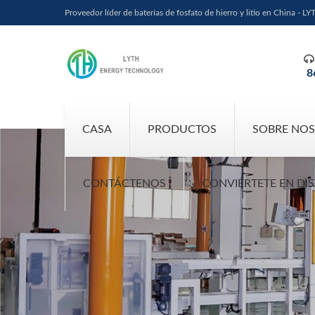
Proveedor líder de baterías de fosfato de hierro y litio en China - LY

8
CASA
PRODUCTOS
SOBRE NO
CONTÁCTENOS
CONVIÉRTETE EN DI