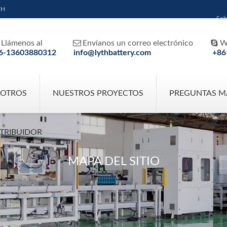
TH
Sob


Llámenos al
Envíanos un correo electrónico
W
6-13603880312
info@lythbattery.com
+86
SOTROS
NUESTROS PROYECTOS
PREGUNTAS M
STRIBUIDOR
MAPA DEL SITIO