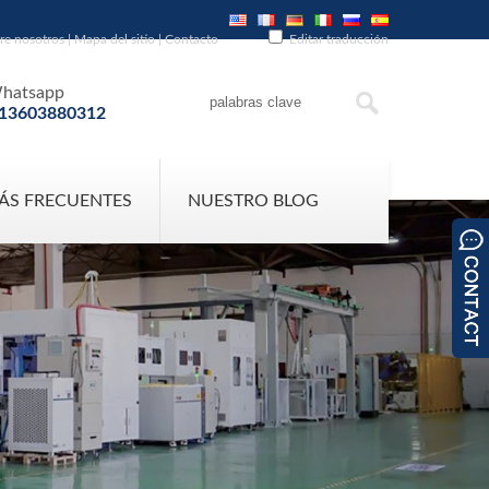
re nosotros
|
Mapa del sitio
|
Contacto
Editar traducción
hatsapp
13603880312
ÁS FRECUENTES
NUESTRO BLOG