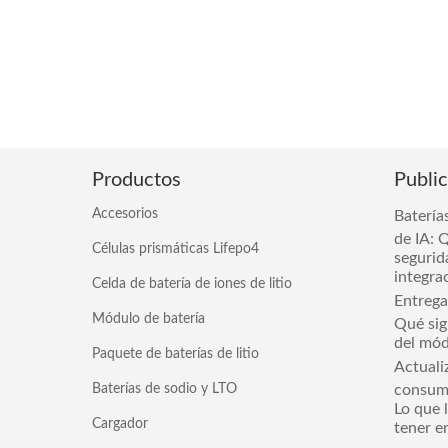
Productos
Publi
Accesorios
Batería
de IA: Q
Células prismáticas Lifepo4
segurid
integra
Celda de batería de iones de litio
Entrega
Módulo de batería
Qué sign
del mód
Paquete de baterías de litio
Actuali
Baterías de sodio y LTO
consumo
Lo que 
Cargador
tener e