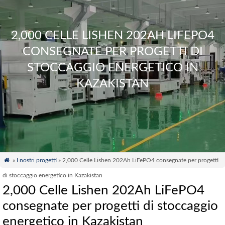
2,000 CELLE LISHEN 202AH LIFEPO4
CONSEGNATE PER PROGETTI DI
STOCCAGGIO ENERGETICO IN
KAZAKISTAN

»
I nostri progetti
» 2,000 Celle Lishen 202Ah LiFePO4 consegnate per progetti
di stoccaggio energetico in Kazakistan
2,000 Celle Lishen 202Ah LiFePO4
consegnate per progetti di stoccaggio
energetico in Kazakistan