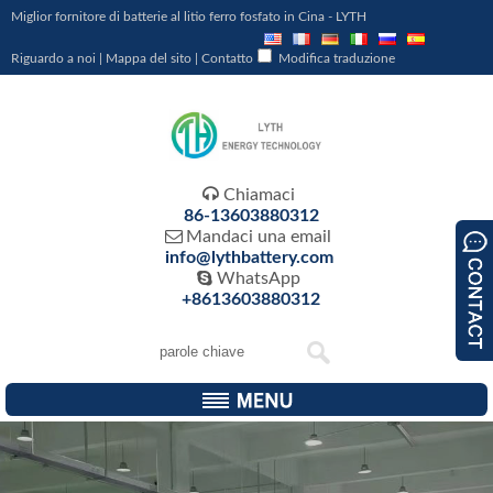
Miglior fornitore di batterie al litio ferro fosfato in Cina - LYTH
Riguardo a noi
|
Mappa del sito
|
Contatto
Modifica traduzione

Chiamaci
86-13603880312

Mandaci una email
info@lythbattery.com

WhatsApp
+8613603880312