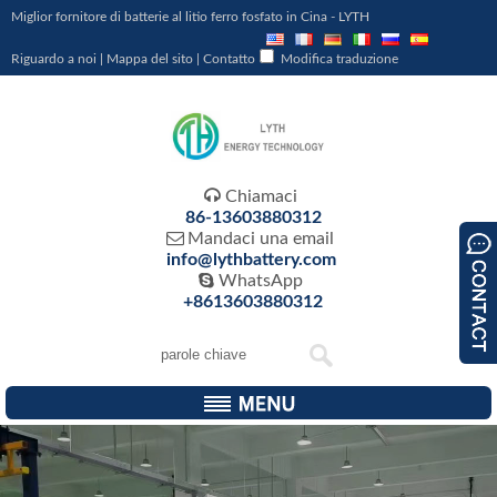
Miglior fornitore di batterie al litio ferro fosfato in Cina - LYTH
Riguardo a noi
|
Mappa del sito
|
Contatto
Modifica traduzione

Chiamaci
86-13603880312

Mandaci una email
info@lythbattery.com

WhatsApp
+8613603880312