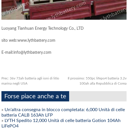
Luoyang Tianhuan Energy Technology Co., LTD
sito web:www.lythbattery.com
E-mail:info@lythbattery.com
Prec:
36v 73ah batteria agli ioni di litio
Il prossimo:
550pc lifepo4 batteria 3.2v
marina negli USA
100ah alla Repubblica di Corea
Forse piace anche a te
»
Un'altra consegna in blocco completata: 6,000 Unità di celle
batteria CALB 163Ah LFP
»
LYTH Spedito 12,000 Unità di celle batteria Gotion 104Ah
LiFePO4