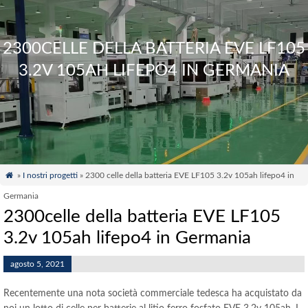
2300CELLE DELLA BATTERIA EVE LF105
3.2V 105AH LIFEPO4 IN GERMANIA

»
I nostri progetti
» 2300 celle della batteria EVE LF105 3.2v 105ah lifepo4 in
Germania
2300celle della batteria EVE LF105
3.2v 105ah lifepo4 in Germania
agosto 5, 2021
Recentemente una nota società commerciale tedesca ha acquistato da