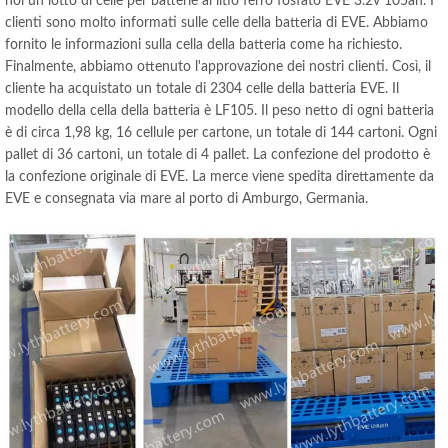
noi un lotto di celle per batterie al litio ferro fosfato EVE 3.2v 105ah. I
clienti sono molto informati sulle celle della batteria di EVE. Abbiamo
fornito le informazioni sulla cella della batteria come ha richiesto.
Finalmente, abbiamo ottenuto l'approvazione dei nostri clienti. Così, il
cliente ha acquistato un totale di 2304 celle della batteria EVE. Il
modello della cella della batteria è LF105. Il peso netto di ogni batteria
è di circa 1,98 kg, 16 cellule per cartone, un totale di 144 cartoni. Ogni
pallet di 36 cartoni, un totale di 4 pallet. La confezione del prodotto è
la confezione originale di EVE. La merce viene spedita direttamente da
EVE e consegnata via mare al porto di Amburgo, Germania.