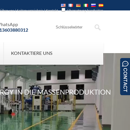
Über uns
|
Seitenverzeichnis
|
Kontakt
Übersetzung bearbeiten
hatsApp
13603880312
KONTAKTIERE UNS
ERGY IN DIE MASSENPRODUKTION