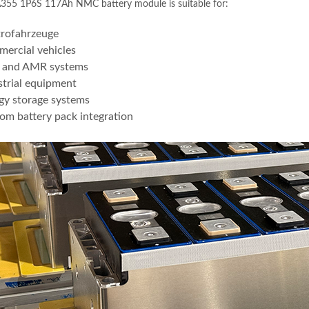
355 1P6S 117Ah NMC battery module is suitable for
:
trofahrzeuge
ercial vehicles
and AMR systems
strial equipment
gy storage systems
om battery pack integration