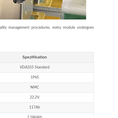
uality management procedures
,
every module undergoes
Spezifikation
VDA355 Standard
1P6S
NMC
22.2V.
117Ah
2.58kWh