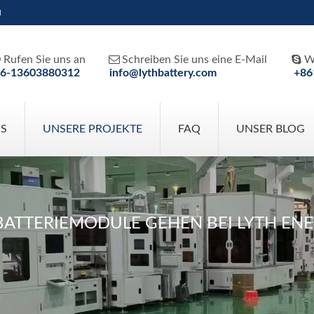
H



Rufen Sie uns an
Schreiben Sie uns eine E-Mail
W
6-13603880312
info@lythbattery.com
+86
NS
UNSERE PROJEKTE
FAQ
UNSER BLOG
-BATTERIEMODULE GEHEN BEI LYTH EN