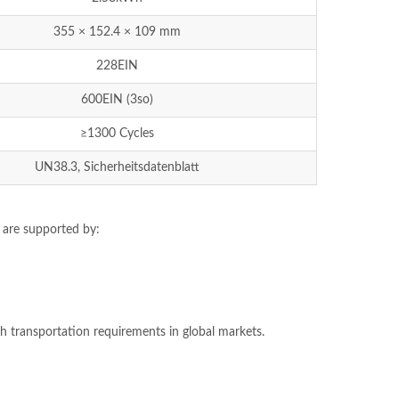
355 × 152.4 × 109 mm
228EIN
600EIN (3so)
≥1300 Cycles
UN38.3, Sicherheitsdatenblatt
 are supported by
:
th transportation requirements in global markets
.