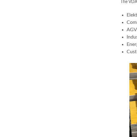
The VDA
Elek
Comm
AGV 
Indu
Ener
Cust