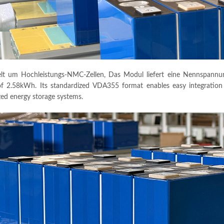
elt um Hochleistungs-NMC-Zellen, Das Modul liefert eine Nennspannu
of 2.58kWh
.
Its standardized VDA355 format enables easy integration i
ed energy storage systems
.