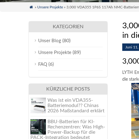

»
Unsere Projekte
» 3,000 VDA355 1P6S 117Ah NMC-Batteriemod
3,00
KATEGORIEN
in d
(80)
Unser Blog
Juni 11
(89)
Unsere Projekte
3,00
(6)
FAQ
LYTH Ene
die star
KÜRZLICHE POSTS
Was ist ein VDA355-
Batteriemodul?? Chinas
2026 Maßstandard erklärt
BBU-Batterien für KI-
Rechenzentren: Was High-
Power-Backup für die
PACK-Integration bedeutet