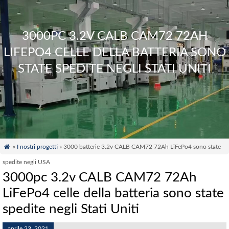
3000PC 3.2V CALB CAM72 72AH
LIFEPO4 CELLE DELLA BATTERIA SONO
STATE SPEDITE NEGLI STATI UNITI

»
I nostri progetti
» 3000 batterie 3.2v CALB CAM72 72Ah LiFePo4 sono state
spedite negli USA
3000pc 3.2v CALB CAM72 72Ah
LiFePo4 celle della batteria sono state
spedite negli Stati Uniti
aprile 23, 2021