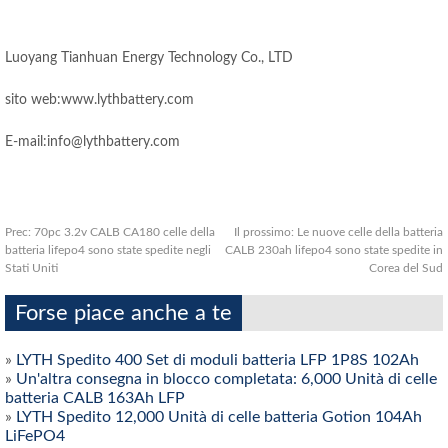
Luoyang Tianhuan Energy Technology Co., LTD
sito web:www.lythbattery.com
E-mail:info@lythbattery.com
Prec:
70pc 3.2v CALB CA180 celle della
Il prossimo:
Le nuove celle della batteria
batteria lifepo4 sono state spedite negli
CALB 230ah lifepo4 sono state spedite in
Stati Uniti
Corea del Sud
Forse piace anche a te
»
LYTH Spedito 400 Set di moduli batteria LFP 1P8S 102Ah
»
Un'altra consegna in blocco completata: 6,000 Unità di celle
batteria CALB 163Ah LFP
»
LYTH Spedito 12,000 Unità di celle batteria Gotion 104Ah
LiFePO4