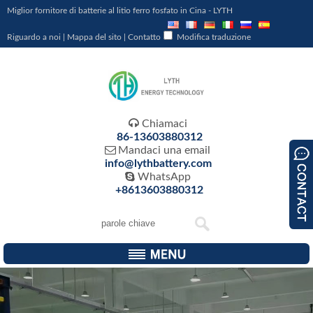
Miglior fornitore di batterie al litio ferro fosfato in Cina - LYTH
Riguardo a noi
|
Mappa del sito
|
Contatto
Modifica traduzione

Chiamaci
86-13603880312

Mandaci una email
info@lythbattery.com

WhatsApp
+8613603880312