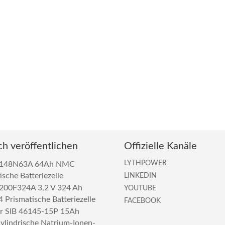
ch veröffentlichen
Offizielle Kanäle
LYTHPOWER
L148N63A 64Ah NMC
ische Batteriezelle
LINKEDIN
200F324A 3,2 V 324 Ah
YOUTUBE
 Prismatische Batteriezelle
FACEBOOK
ar SIB 46145-15P 15Ah
lindrische Natrium-Ionen-