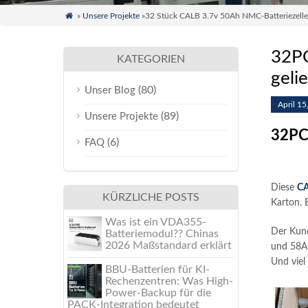

»
Unsere Projekte
»32 Stück CALB 3.7v 50Ah NMC-Batteriezellen
32PC
KATEGORIEN
gelie
(80)
Unser Blog
April 15
(89)
Unsere Projekte
32PC 
(6)
FAQ
Diese
CA
KÜRZLICHE POSTS
Karton. 
Was ist ein VDA355-
Der Kund
Batteriemodul?? Chinas
2026 Maßstandard erklärt
und 58Ah
Und viel
BBU-Batterien für KI-
Rechenzentren: Was High-
Power-Backup für die
PACK-Integration bedeutet