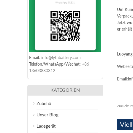
Um Kunde
Verpacku
Jetzt wu
er erhält
Luoyang
Email:
info@lythbattery.com
Telefon/WhatsApp/Wechat:
+86
Webseit
13603880312
Email:in
KATEGORIEN
Zubehör
Zurück:
Pr
Unser Blog
Viel
Ladegerät