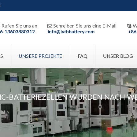
H



Rufen Sie uns an
Schreiben Sie uns eine E-Mail
W
6-13603880312
info@lythbattery.com
+86
NS
UNSERE PROJEKTE
FAQ
UNSER BLOG
MC-BATTERIEZELLEN WURDEN NACH WE