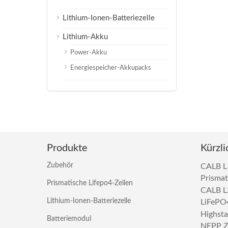
Lithium-Ionen-Batteriezelle
Lithium-Akku
Power-Akku
Energiespeicher-Akkupacks
Produkte
Kürzli
Zubehör
CALB 
Prismat
Prismatische Lifepo4-Zellen
CALB L
Lithium-Ionen-Batteriezelle
LiFePO4
Highst
Batteriemodul
NFPP Zy