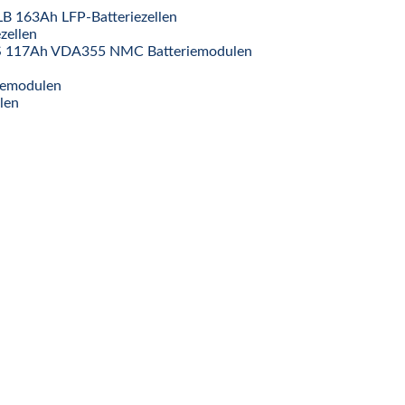
LB 163Ah LFP-Batteriezellen
zellen
1P6S 117Ah VDA355 NMC Batteriemodulen
iemodulen
len