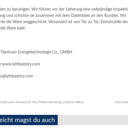
n zu beruhigen, Wir führen vor der Lieferung eine vollständige Inspekti
ng und schickte sie zusammen mit dem Datenblatt an den Kunden. Wir v
rde die Ware weggeschickt. Versandart ist von Tür zu Tür, Einfuhrzölle ei
 die Ware bald.
 Tianhuan Energietechnologie Co., GMBH
e:www.lythbattery.com
fo@lythbattery.com
ojekt zum Austausch des Elektrofahrzeug-Lifepo4-Akkus
Nächste
leicht magst du auch