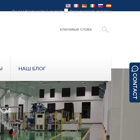
О нас
|
Карта сайта
|
контакт
Редактировать перевод
Ы
НАШ БЛОГ
PO4