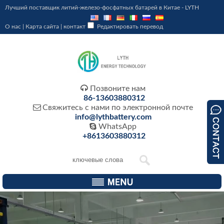
Лучший поставщик литий-железо-фосфатных батарей в Китае - LYTH
О нас
|
Карта сайта
|
контакт
Редактировать перевод

Позвоните нам
86-13603880312

Свяжитесь с нами по электронной почте
info@lythbattery.com

WhatsApp
+8613603880312