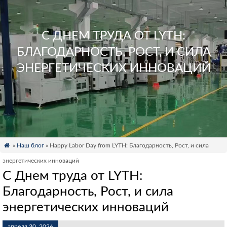
С ДНЕМ ТРУДА ОТ LYTH:
БЛАГОДАРНОСТЬ, РОСТ, И СИЛА
ЭНЕРГЕТИЧЕСКИХ ИННОВАЦИЙ

»
Наш блог
» Happy Labor Day from LYTH
: Благодарность, Рост, и сила
энергетических инноваций
С Днем труда от LYTH:
Благодарность, Рост, и сила
энергетических инноваций
апреля 30, 2026