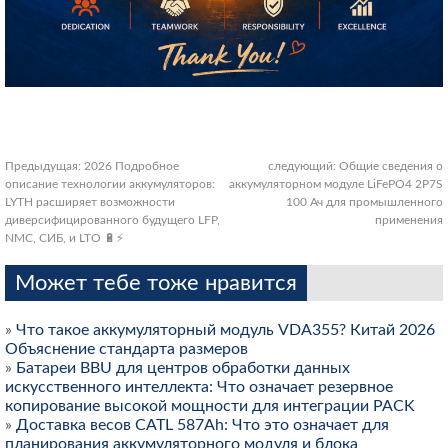
Предыдущая:
2026 Подробное
следующий:
Общие сведения о
описание технологии аккумуляторов:
аккумуляторном модуле LiFePO4 2P7S
LYTH расширяет возможности
100 Ач для промышленного
диверсифицированного будущего LFP,
применения
NMC, СИБ, и LTO 🔋⚡
Может тебе тоже нравится
»
Что такое аккумуляторный модуль VDA355? Китай 2026
Объяснение стандарта размеров
»
Батареи BBU для центров обработки данных
искусственного интеллекта: Что означает резервное
копирование высокой мощности для интеграции PACK
»
Доставка весов CATL 587Ah: Что это означает для
планирования аккумуляторного модуля и блока