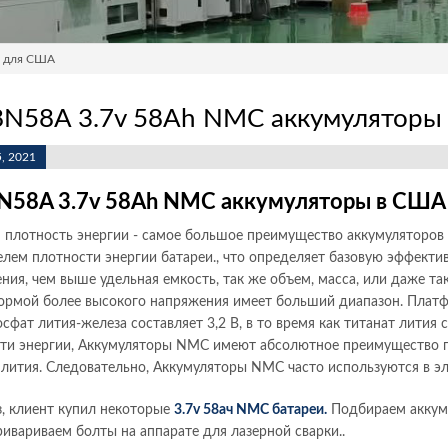
ч для США
8N58A 3.7v 58Ah NMC аккумуляторы
, 2021
N58A 3.7v 58Ah NMC аккумуляторы в США
 плотность энергии - самое большое преимущество аккумуляторов
елем плотности энергии батареи., что определяет базовую эффекти
ния, чем выше удельная емкость, так же объем, масса, или даже т
ормой более высокого напряжения имеет больший диапазон. Плат
осфат лития-железа составляет 3,2 В, в то время как титанат лития с
ти энергии, Аккумуляторы NMC имеют абсолютное преимущество пе
 лития. Следовательно, Аккумуляторы NMC часто используются в эл
з, клиент купил некоторые
3.7v 58ач NMC батареи.
Подбираем аккуму
ривариваем болты на аппарате для лазерной сварки..