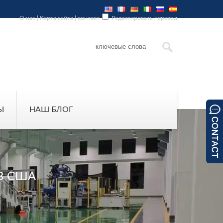
О нас
|
Карта сайта
|
контакт
Редактировать перевод
Ы
НАШ БЛОГ
В США