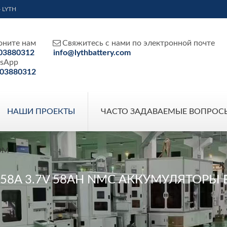
- LYTH

оните нам
Свяжитесь с нами по электронной почте
03880312
info@lythbattery.com
sApp
03880312
НАШИ ПРОЕКТЫ
ЧАСТО ЗАДАВАЕМЫЕ ВОПРОС
ОМ
N58A 3.7V 58AH NMC АККУМУЛЯТОРЫ 