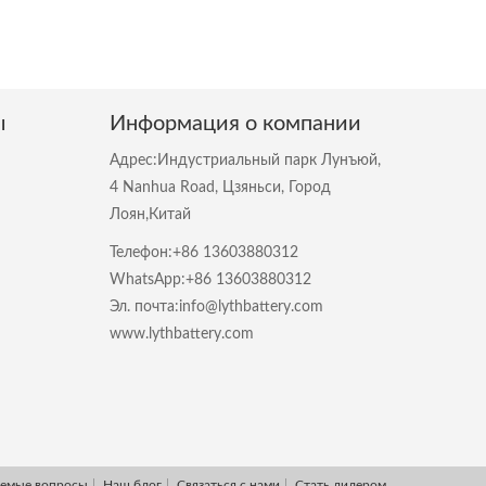
ы
Информация о компании
Адрес:Индустриальный парк Лунъюй,
4 Nanhua Road, Цзяньси, Город
Лоян,Китай
Телефон:+86 13603880312
WhatsApp:+86 13603880312
Эл. почта:info@lythbattery.com
www.lythbattery.com
аемые вопросы
Наш блог
Связаться с нами
Стать дилером