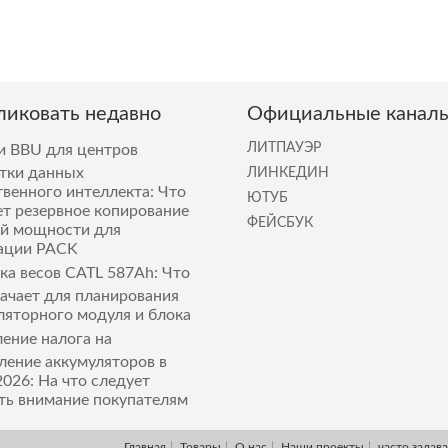
иковать недавно
Официальные канал
ЛИТПАУЭР
и BBU для центров
тки данных
ЛИНКЕДИН
твенного интеллекта: Что
ЮТУБ
ет резервное копирование
ФЕЙСБУК
й мощности для
ации PACK
ка весов CATL 587Ah: Что
начает для планирования
ляторного модуля и блока
ение налога на
ление аккумуляторов в
2026: На что следует
ть внимание покупателям
Главная
Товары
О нас
Наши проекты
часто задав