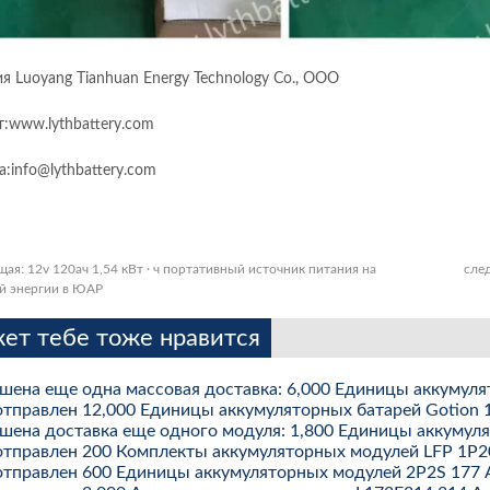
я Luoyang Tianhuan Energy Technology Co., ООО
т:www.lythbattery.com
а:info@lythbattery.com
щая:
12v 120ач 1,54 кВт · ч портативный источник питания на
сле
й энергии в ЮАР
ет тебе тоже нравится
шена еще одна массовая доставка: 6,000 Единицы аккумуля
тправлен 12,000 Единицы аккумуляторных батарей Gotion 
шена доставка еще одного модуля: 1,800 Единицы аккуму
тправлен 200 Комплекты аккумуляторных модулей LFP 1P2
тправлен 600 Единицы аккумуляторных модулей 2P2S 177