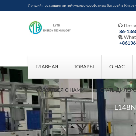
Лучший поставщик литий-железо-фосфатных батарей в Китае 

Позв
86-136

What
+86136
ГЛАВНАЯ
ТОВАРЫ
О НАС
СВЯЗАТЬСЯ С НАМИ
СТАТЬ ДИЛЕР
L148