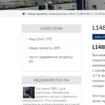

»
Наши проекты
»Аккумуляторы NMC L148N58A 3,7 В 58 А
L14
КАТЕГОРИИ
июнь 15
(79)
Наш блог
L148
(89)
Наши проекты
Высокая
часто задаваемые вопросы
показат
(6)
напряже
с платф
3,7 В, ф
НЕДАВНИЕ ПОСТЫ
плотнос
титанат
Батареи BBU для
центров обработки
Этот ра
данных искусственного
интеллекта: Что означает
затем п
резервное копирование высокой