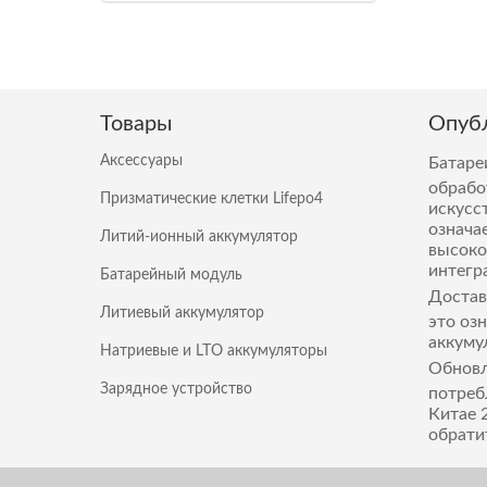
Товары
Опубл
Аксессуары
Батаре
обрабо
Призматические клетки Lifepo4
искусс
означа
Литий-ионный аккумулятор
высоко
интегр
Батарейный модуль
Достав
Литиевый аккумулятор
это оз
аккуму
Натриевые и LTO аккумуляторы
Обновл
Зарядное устройство
потреб
Китае 
обрати