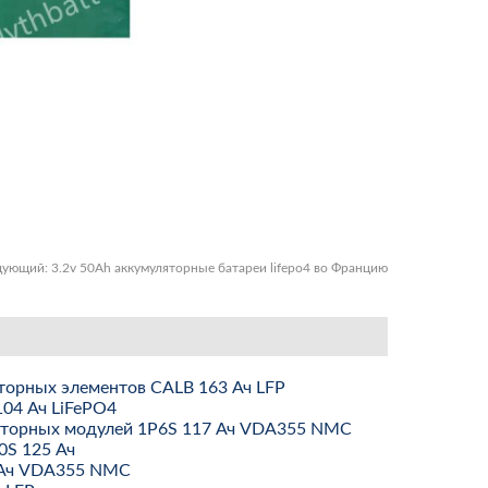
дующий:
3.2v 50Ah аккумуляторные батареи lifepo4 во Францию
торных элементов CALB 163 Ач LFP
104 Ач LiFePO4
ляторных модулей 1P6S 117 Ач VDA355 NMC
0S 125 Ач
 Ач VDA355 NMC