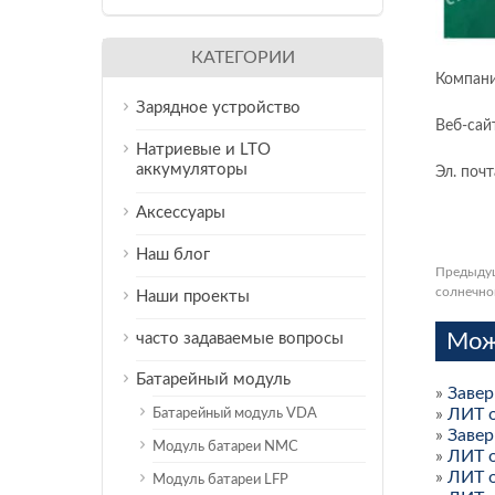
КАТЕГОРИИ
Компани
Зарядное устройство
Веб-сай
Натриевые и LTO
аккумуляторы
Эл. почт
Аксессуары
Наш блог
Предыду
солнечно
Наши проекты
Мож
часто задаваемые вопросы
Батарейный модуль
»
Завер
»
ЛИТ о
Батарейный модуль VDA
»
Завер
Модуль батареи NMC
»
ЛИТ о
»
ЛИТ о
Модуль батареи LFP