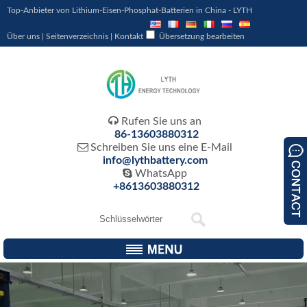
Top-Anbieter von Lithium-Eisen-Phosphat-Batterien in China - LYTH
Über uns
|
Seitenverzeichnis
|
Kontakt
Übersetzung bearbeiten

Rufen Sie uns an
86-13603880312

Schreiben Sie uns eine E-Mail
info@lythbattery.com

WhatsApp
+8613603880312