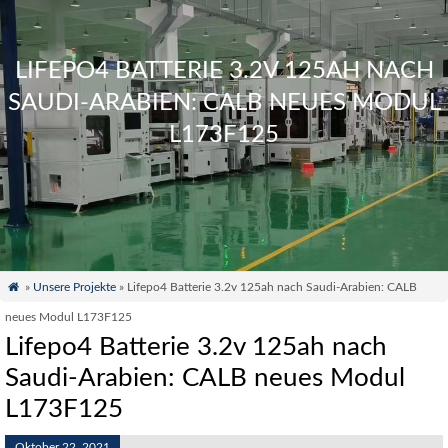
LIFEPO4 BATTERIE 3.2V 125AH NACH
SAUDI-ARABIEN: CALB NEUES MODUL
L173F125

»
Unsere Projekte
» Lifepo4 Batterie 3.2v 125ah nach Saudi-Arabien: CALB
neues Modul L173F125
Lifepo4 Batterie 3.2v 125ah nach
Saudi-Arabien: CALB neues Modul
L173F125
Oktober 22, 2021