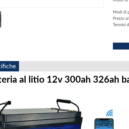
Modo di s
Modi di
Prezzo al
Termini d
ifiche
teria al litio 12v 300ah 326ah ba