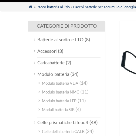

»
Pacco batteria al litio
»
Pacchi batterie per accumulo di energia
CATEGORIE DI PRODOTTO
(8)
Batterie al sodio e LTO
(3)
Accessori
(2)
Caricabatterie
(34)
Modulo batteria
(14)
Modulo batteria VDA
(11)
Modulo batteria NMC
(11)
Modulo batteria LFP
(4)
Moduli batteria SIB
(48)
Celle prismatiche Lifepo4
(24)
Celle della batteria CALB