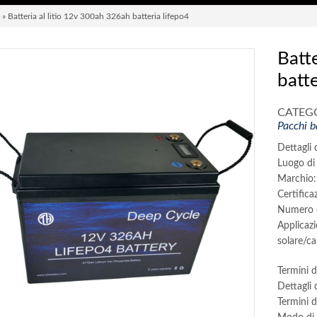
» Batteria al litio 12v 300ah 326ah batteria lifepo4
Batt
batte
CATEGO
Pacchi b
Dettagli 
Luogo di 
Marchio
Certific
Numero d
Applicaz
solare/c
Termini d
Dettagli 
Termini 