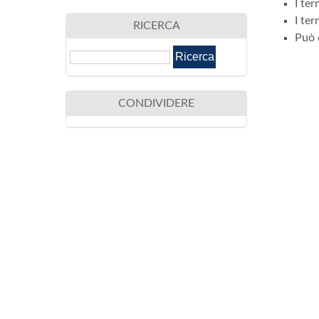
I ter
I ter
RICERCA
Può 
CONDIVIDERE