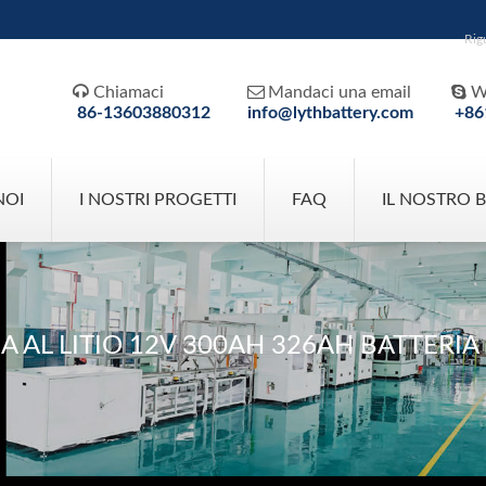
Rig



Chiamaci
Mandaci una email
W
86-13603880312
info@lythbattery.com
+86
NOI
I NOSTRI PROGETTI
FAQ
IL NOSTRO 
A AL LITIO 12V 300AH 326AH BATTERIA