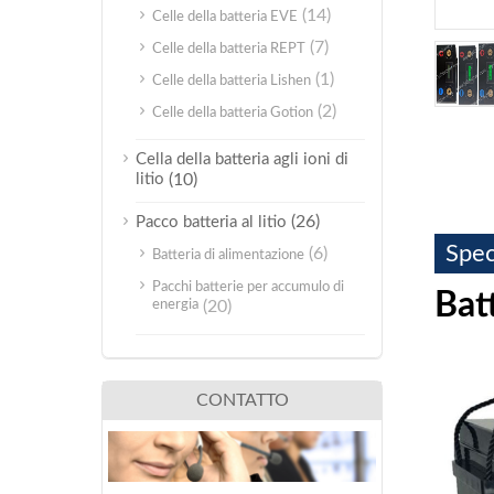
(14)
Celle della batteria EVE
(7)
Celle della batteria REPT
(1)
Celle della batteria Lishen
(2)
Celle della batteria Gotion
Cella della batteria agli ioni di
litio
(10)
(26)
Pacco batteria al litio
Spec
(6)
Batteria di alimentazione
Pacchi batterie per accumulo di
Bat
energia
(20)
CONTATTO