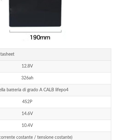
atasheet
12.8V
326ah
ella batteria di grado A CALB lifepo4
4S2P
14.6V
10.4V
orrente costante / tensione costante)