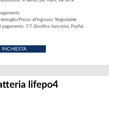
pedizione: In aereo, per mare, via terra
 pagamento
 dettaglio/Prezzo all'ingrosso: Negoziabile
i pagamento: T/T (Bonifico bancario), PayPal
INCHIESTA
tteria lifepo4