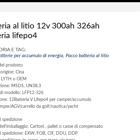
eria al litio 12v 300ah 326ah
ria lifepo4
RIA E TAG:
atterie per accumulo di energia
,
Pacco batteria al litio
del prodotto
origine: Cina
: LYTH o OEM
azione: MSDS, UN38.3
i modello: LFP12-326
ione: 12Batteria V Lifepo4 per camper/accumulo
amper/AGV/carrello da golf/nautica/yacht
i spedizione
dell'imballaggio: Cartoni , pallet o casse di compensato
di spedizione: EXW, FOB, CIF, DDU, DDP