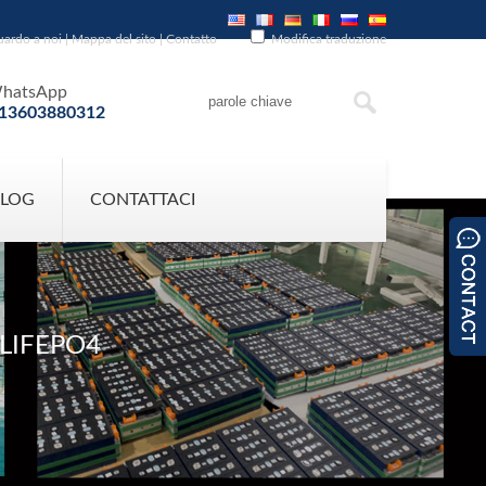
uardo a noi
|
Mappa del sito
|
Contatto
Modifica traduzione
hatsApp
13603880312
BLOG
CONTATTACI
 LIFEPO4