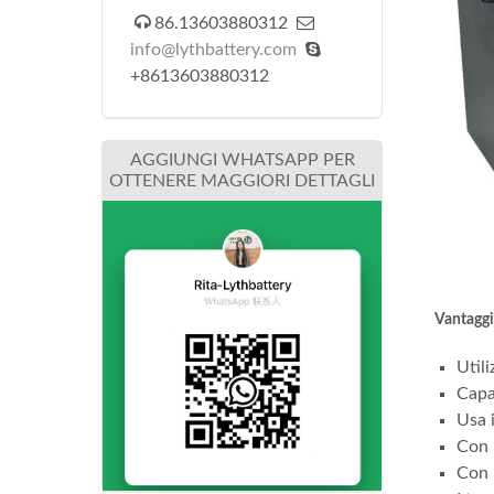


86.13603880312

info@lythbattery.com
+8613603880312
AGGIUNGI WHATSAPP PER
OTTENERE MAGGIORI DETTAGLI
Vantaggi 
Utili
Capa
Usa i
Con b
Con 