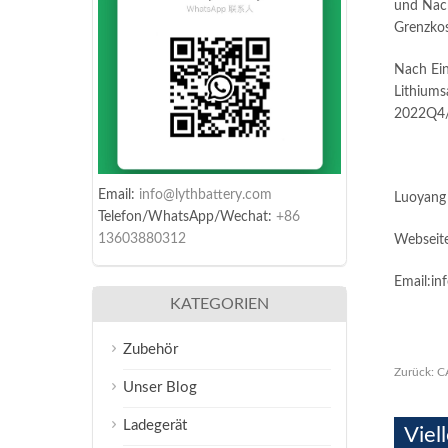
und Nach
Grenzkos
Nach Eint
Lithiums
2022Q4/2
Email:
info@lythbattery.com
Luoyang
Telefon/WhatsApp/Wechat:
+86
13603880312
Webseit
Email:in
KATEGORIEN
Zubehör
Zurück:
C
Unser Blog
Ladegerät
Viel