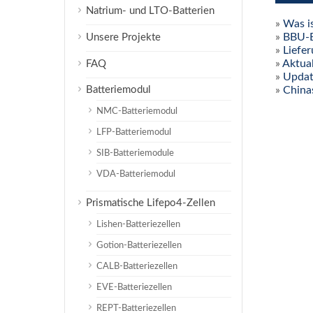
Natrium- und LTO-Batterien
»
Was i
»
BBU-B
Unsere Projekte
»
Liefe
»
Aktual
FAQ
»
Update
»
China
Batteriemodul
NMC-Batteriemodul
LFP-Batteriemodul
SIB-Batteriemodule
VDA-Batteriemodul
Prismatische Lifepo4-Zellen
Lishen-Batteriezellen
Gotion-Batteriezellen
CALB-Batteriezellen
EVE-Batteriezellen
REPT-Batteriezellen