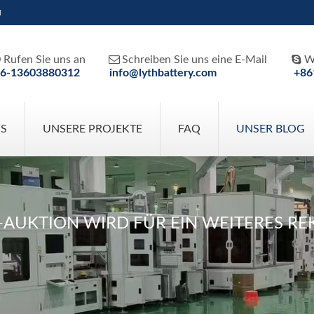
H



Rufen Sie uns an
Schreiben Sie uns eine E-Mail
W
6-13603880312
info@lythbattery.com
+86
NS
UNSERE PROJEKTE
FAQ
UNSER BLOG
-AUKTION WIRD FÜR EIN WEITERES R