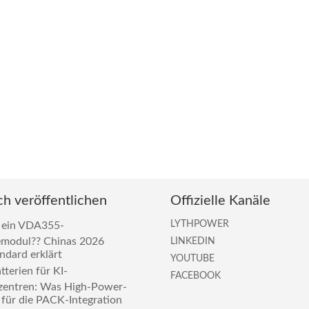
ch veröffentlichen
Offizielle Kanäle
LYTHPOWER
 ein VDA355-
emodul?? Chinas 2026
LINKEDIN
dard erklärt
YOUTUBE
terien für KI-
FACEBOOK
zentren: Was High-Power-
für die PACK-Integration