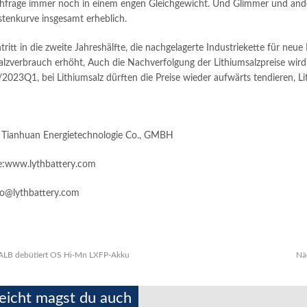
frage immer noch in einem engen Gleichgewicht. Und Glimmer und ander
tenkurve insgesamt erheblich.
ritt in die zweite Jahreshälfte, die nachgelagerte Industriekette für neue
alzverbrauch erhöht, Auch die Nachverfolgung der Lithiumsalzpreise wird s
023Q1, bei Lithiumsalz dürften die Preise wieder aufwärts tendieren, Li
 Tianhuan Energietechnologie Co., GMBH
e:www.lythbattery.com
fo@lythbattery.com
ALB debütiert OS Hi-Mn LXFP-Akku
Nä
leicht magst du auch