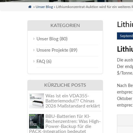

»
Unser Blog
» Lithiumkonzentrat-Auktion wird für ein weiteres
Lith
KATEGORIEN
Septemb
(80)
Unser Blog
Lith
(89)
Unsere Projekte
Die aust
(6)
FAQ
Der endg
$/Tonne.
KÜRZLICHE POSTS
Nach Ber
entsprec
Was ist ein VDA355-
Oktober 
Batteriemodul?? Chinas
entsprec
2026 Maßstandard erklärt
BBU-Batterien für KI-
Rechenzentren: Was High-
Power-Backup für die
PACK-Integration bedeutet