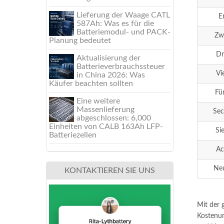
Lieferung der Waage CATL
E
587Ah: Was es für die
Batteriemodul- und PACK-
Zw
Planung bedeutet
Dr
Aktualisierung der
Batterieverbrauchssteuer
Vi
in China 2026: Was
Käufer beachten sollten
Fü
Eine weitere
Massenlieferung
Sec
abgeschlossen: 6,000
Einheiten von CALB 163Ah LFP-
Si
Batteriezellen
Ac
Ne
KONTAKTIEREN SIE UNS
Mit der 
Kostenun