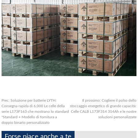
Prec:
Soluzione per batterie LYTH:
Il prossimo:
Cogliere il polso dello
Consegna rapida di 6,000 Le celle della
stoccaggio energetico di grande capacità:
serie L173F163 che mostrano lo standard
Celle CALB L173F314 314Ah e le nostre
"Standard + Modello di fornitura a
soluzioni personalizzate
doppio binario personalizzato
Forse piace anche a te