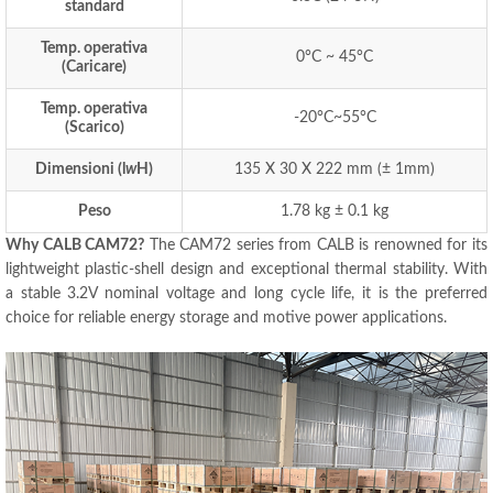
standard
Temp. operativa
0
°C ~ 45°C
(Caricare)
Temp. operativa
-20°C~55°C
(Scarico)
Dimensioni (l
w
H)
135 X 30 X 222 mm (
± 1mm
)
Peso
1.78
kg ±
0.1 kg
Why CALB CAM72
?
The CAM72 series from CALB is renowned for its
lightweight plastic-shell design and exceptional thermal stability
.
With
a stable 3.2V nominal voltage and long cycle life
,
it is the preferred
choice for reliable energy storage and motive power applications
.