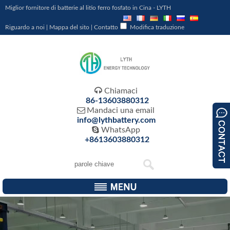
Miglior fornitore di batterie al litio ferro fosfato in Cina - LYTH
Riguardo a noi
|
Mappa del sito
|
Contatto
Modifica traduzione

Chiamaci
86-13603880312

Mandaci una email
info@lythbattery.com

WhatsApp
+8613603880312