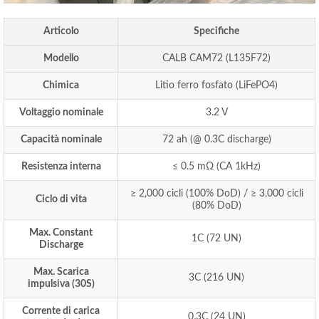
Articolo
Specifiche
Modello
CALB CAM72 (L135F72)
Chimica
Litio ferro fosfato (LiFePO4)
Voltaggio nominale
3.2 V
Capacità nominale
72 ah (
@ 0.3C discharge
)
Resistenza interna
≤ 0.5 mΩ (CA 1kHz)
≥ 2,000 cicli (100%
DoD
) / ≥ 3,000 cicli
Ciclo di vita
(80%
DoD
)
Max.
Constant
1C (72 UN)
Discharge
Max. Scarica
3C (216 UN)
impulsiva (30S)
Corrente di carica
0.3C (24 UN)