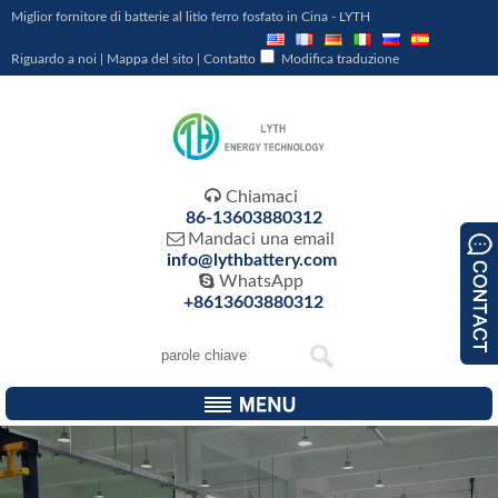
Miglior fornitore di batterie al litio ferro fosfato in Cina - LYTH
Riguardo a noi
|
Mappa del sito
|
Contatto
Modifica traduzione

Chiamaci
86-13603880312

Mandaci una email
info@lythbattery.com

WhatsApp
+8613603880312