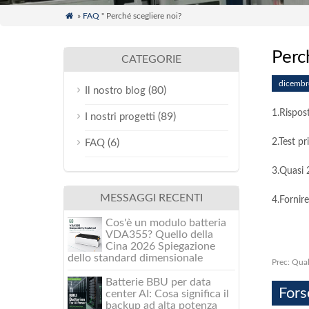

»
FAQ
" Perché scegliere noi?
Perc
CATEGORIE
dicembr
(80)
Il nostro blog
1.Rispost
(89)
I nostri progetti
(6)
2.Test pr
FAQ
3.Quasi 2
MESSAGGI RECENTI
4.Fornire
Cos'è un modulo batteria
VDA355? Quello della
Cina 2026 Spiegazione
dello standard dimensionale
Prec:
Qual
Batterie BBU per data
Fors
center AI: Cosa significa il
backup ad alta potenza