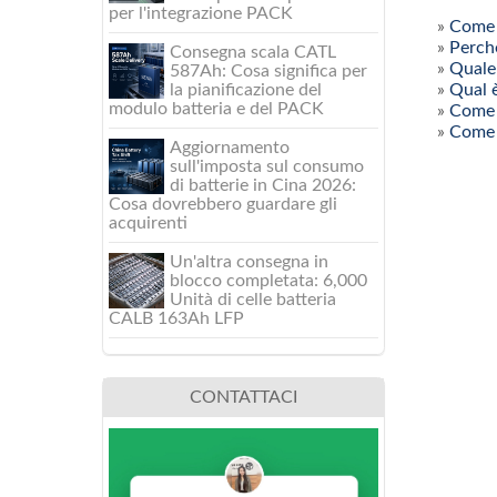
per l'integrazione PACK
»
Come o
»
Perché
Consegna scala CATL
»
Quale
587Ah: Cosa significa per
la pianificazione del
»
Qual è
modulo batteria e del PACK
»
Come p
»
Come 
Aggiornamento
sull'imposta sul consumo
di batterie in Cina 2026:
Cosa dovrebbero guardare gli
acquirenti
Un'altra consegna in
blocco completata: 6,000
Unità di celle batteria
CALB 163Ah LFP
CONTATTACI