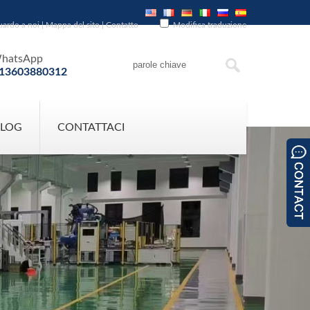
uardo a noi
|
Mappa del sito
|
Contatto
Modifica traduzione
hatsApp
13603880312
BLOG
CONTATTACI