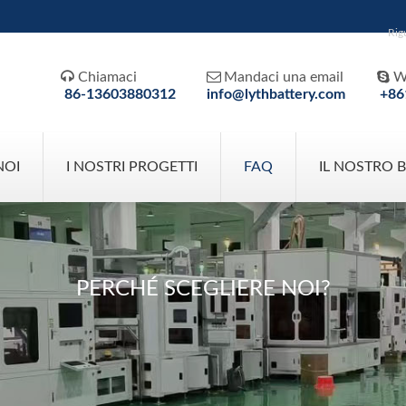
Rig



Chiamaci
Mandaci una email
W
86-13603880312
info@lythbattery.com
+86
NOI
I NOSTRI PROGETTI
FAQ
IL NOSTRO 
PERCHÉ SCEGLIERE NOI?