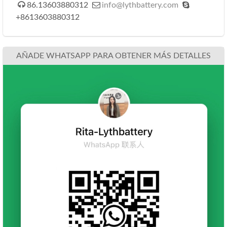



86.13603880312
info@lythbattery.com
+8613603880312
AÑADE WHATSAPP PARA OBTENER MÁS DETALLES