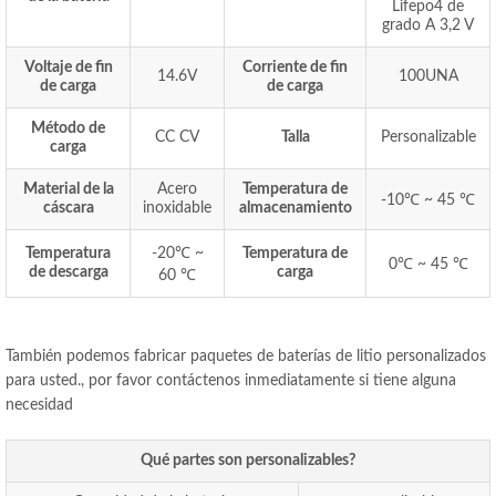
Lifepo4 de
grado A 3,2 V
Voltaje de fin
Corriente de fin
14.6V
100UNA
de carga
de carga
Método de
CC CV
Talla
Personalizable
carga
Material de la
Acero
Temperatura de
-10℃ ~ 45 ℃
cáscara
inoxidable
almacenamiento
Temperatura
-20℃ ~
Temperatura de
0℃ ~ 45 ℃
de descarga
carga
60 ℃
También podemos fabricar paquetes de baterías de litio personalizados
para usted., por favor contáctenos inmediatamente si tiene alguna
necesidad
Qué partes son personalizables?