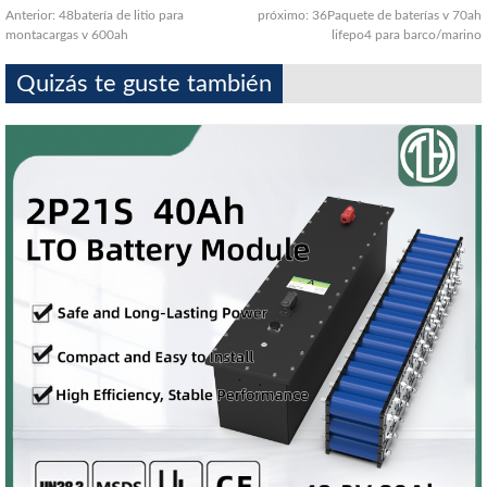
Anterior:
48batería de litio para
próximo:
36Paquete de baterías v 70ah
montacargas v 600ah
lifepo4 para barco/marino
Quizás te guste también