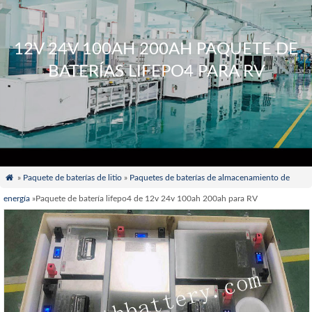
12V 24V 100AH 200AH PAQUETE DE
BATERÍAS LIFEPO4 PARA RV

»
Paquete de baterías de litio
»
Paquetes de baterías de almacenamiento de
energía
»Paquete de batería lifepo4 de 12v 24v 100ah 200ah para RV