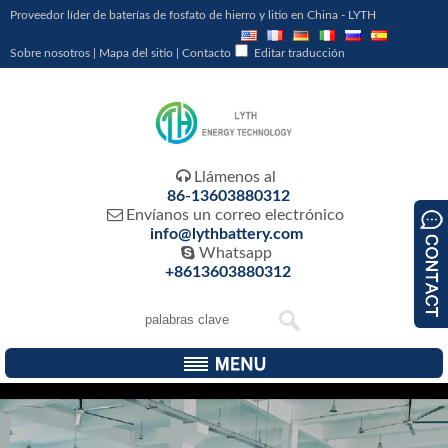
Proveedor líder de baterías de fosfato de hierro y litio en China - LYTH
Sobre nosotros
|
Mapa del sitio
|
Contacto
Editar traducción

Llámenos al
86-13603880312

Envíanos un correo electrónico
info@lythbattery.com

Whatsapp
+8613603880312