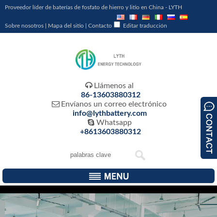
Proveedor líder de baterías de fosfato de hierro y litio en China - LYTH
Sobre nosotros
|
Mapa del sitio
|
Contacto
Editar traducción

Llámenos al
86-13603880312

Envíanos un correo electrónico
info@lythbattery.com

Whatsapp
+8613603880312