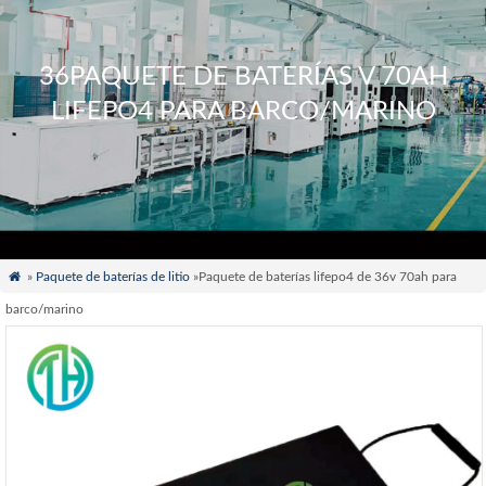
36PAQUETE DE BATERÍAS V 70AH
LIFEPO4 PARA BARCO/MARINO

»
Paquete de baterías de litio
»Paquete de baterías lifepo4 de 36v 70ah para
barco/marino