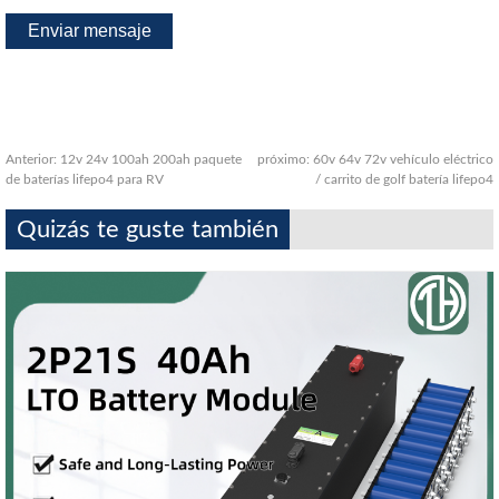
Anterior:
12v 24v 100ah 200ah paquete
próximo:
60v 64v 72v vehículo eléctrico
de baterías lifepo4 para RV
/ carrito de golf batería lifepo4
Quizás te guste también