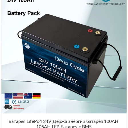
Батарея LifePo4 24V Держа энергии батарея 100AH ​​
105AH LFP Батарея с BMS