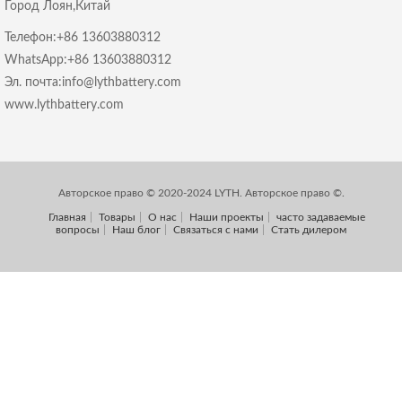
Город Лоян,Китай
Телефон:+86 13603880312
WhatsApp:+86 13603880312
Эл. почта:info@lythbattery.com
www.lythbattery.com
Авторское право © 2020-2024 LYTH. Авторское право ©.
Главная
Товары
О нас
Наши проекты
часто задаваемые
вопросы
Наш блог
Связаться с нами
Стать дилером