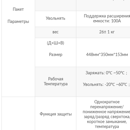
Пакет
Поддержка расширени
Увольнять
емкости: 100А
Параметры
вес
26± 1 кг
(Д×Ш×В)
Размер
448мм*350мм*153мм
Заряжать: 0℃ ~50℃；
Рабочая
Температура
Увольнять: -20℃ ~60℃
Однократное
перенапряжение/
пониженное напряжение
Функция защиты
заряд/разряд сверхтока
короткое замыкание,
температура