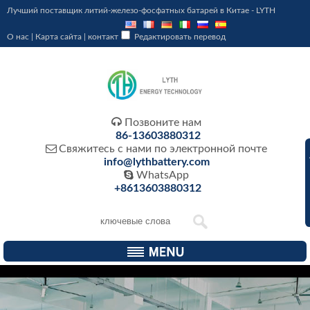
Лучший поставщик литий-железо-фосфатных батарей в Китае - LYTH
О нас
|
Карта сайта
|
контакт
Редактировать перевод

Позвоните нам
86-13603880312

Свяжитесь с нами по электронной почте
info@lythbattery.com

WhatsApp
+8613603880312