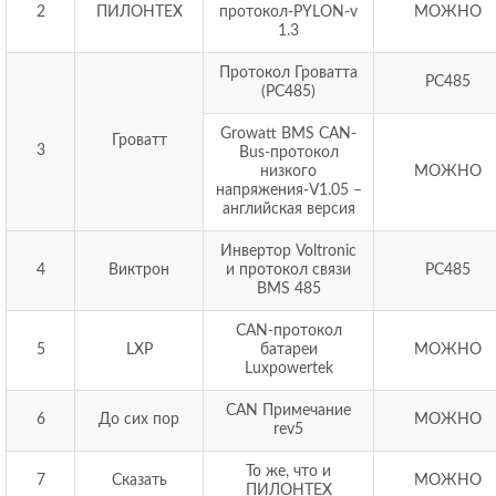
2
ПИЛОНТЕХ
протокол-PYLON-v
МОЖНО
1.3
Протокол Гроватта
РС485
(РС485)
Growatt BMS CAN-
Гроватт
3
Bus-протокол
низкого
МОЖНО
напряжения-V1.05 –
английская версия
Инвертор Voltronic
4
Виктрон
и протокол связи
РС485
BMS 485
CAN-протокол
5
LXP
батареи
МОЖНО
Luxpowertek
CAN Примечание
6
До сих пор
МОЖНО
rev5
То же, что и
7
Сказать
МОЖНО
ПИЛОНТЕХ