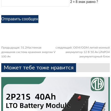
2 + 8 знак равно ?
Предыдущая:
51.2Настенная
следующий:
OEM/ODM литий-ионный
домашняя система хранения энергии V
аккумулятор 12 В 50 Ач LiFePO4
100 Ач
аккумуляторный блок
Может тебе тоже нравится