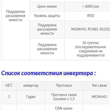
Цикл жизни
> 6000 раз
Поддержка
расширения
Уровень защиты
IP20
емкости
Поддержка
расширения
МОЖНО, РС485, RS232
емкости
16 группы
Поддержка
(последовательное
расширения
соединение не
емкости
поддерживается)
Список соответствия инвертора :
НЕТ.
инвертор
Протокол
Тип связи
Протокол связи
1
Гудви
МОЖНО
Goodwe-v 1.5
CAN-шина-