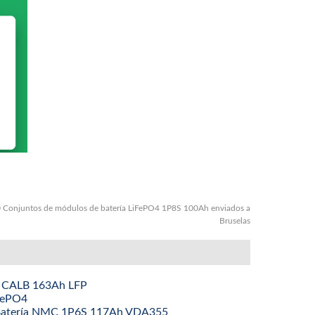
 Conjuntos de módulos de batería LiFePO4 1P8S 100Ah enviados a
Bruselas
ía CALB 163Ah LFP
iFePO4
e Batería NMC 1P6S 117Ah VDA355