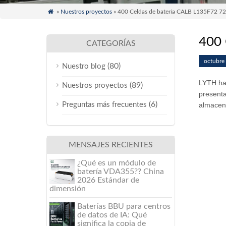

»
Nuestros proyectos
» 400 Celdas de batería CALB L135F72 72
400 
CATEGORÍAS
octubre
(80)
Nuestro blog
LYTH ha
(89)
Nuestros proyectos
presenta
(6)
Preguntas más frecuentes
almacena
MENSAJES RECIENTES
¿Qué es un módulo de
batería VDA355?? China
2026 Estándar de
dimensión
Baterías BBU para centros
de datos de IA: Qué
significa la copia de