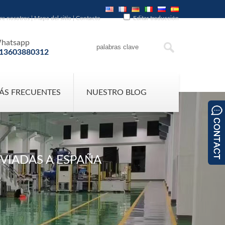
re nosotros
|
Mapa del sitio
|
Contacto
Editar traducción
hatsapp
13603880312
ÁS FRECUENTES
NUESTRO BLOG
NVIADAS A ESPAÑA