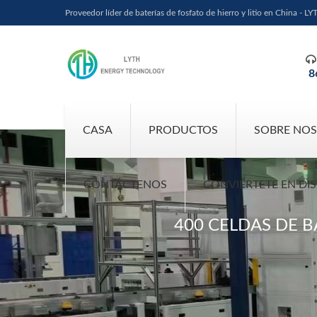
Proveedor líder de baterías de fosfato de hierro y litio en China - LY

8
CASA
PRODUCTOS
SOBRE NO
CONTÁCTENOS
CONVIÉRTETE EN DI
400 CELDAS DE B