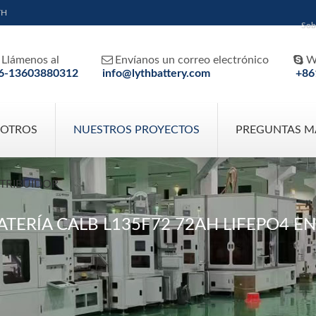
TH
Sob


Llámenos al
Envíanos un correo electrónico
W
6-13603880312
info@lythbattery.com
+86
SOTROS
NUESTROS PROYECTOS
PREGUNTAS M
STRIBUIDOR
ATERÍA CALB L135F72 72AH LIFEPO4 E