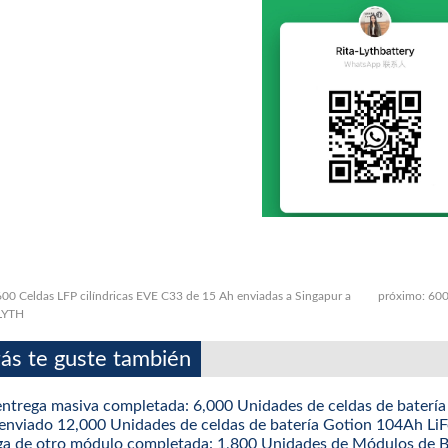
600 Celdas LFP cilíndricas EVE C33 de 15 Ah enviadas a Singapur a
próximo:
600
 LYTH
ás te guste también
entrega masiva completada: 6,000 Unidades de celdas de bater
enviado 12,000 Unidades de celdas de batería Gotion 104Ah L
ga de otro módulo completada: 1,800 Unidades de Módulos d