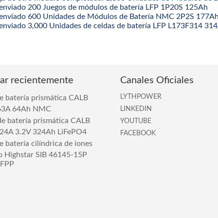
enviado 200 Juegos de módulos de batería LFP 1P20S 125Ah
enviado 600 Unidades de Módulos de Batería NMC 2P2S 177
enviado 3,000 Unidades de celdas de batería LFP L173F314 31
car recientemente
Canales Oficiales
LYTHPOWER
e batería prismática CALB
63A 64Ah NMC
LINKEDIN
de batería prismática CALB
YOUTUBE
24A 3.2V 324Ah LiFePO4
FACEBOOK
 batería cilíndrica de iones
o Highstar SIB 46145-15P
NFPP