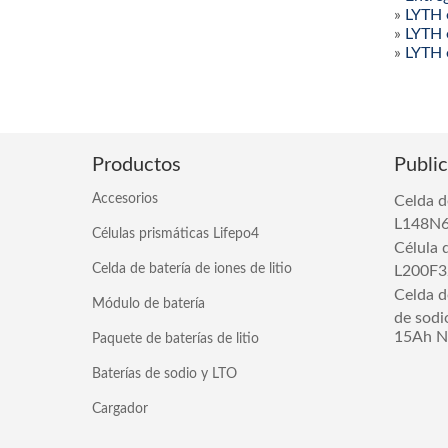
»
LYTH 
»
LYTH 
»
LYTH 
Productos
Publi
Accesorios
Celda d
L148N
Células prismáticas Lifepo4
Célula 
Celda de batería de iones de litio
L200F3
Celda de
Módulo de batería
de sodi
15Ah 
Paquete de baterías de litio
Baterías de sodio y LTO
Cargador