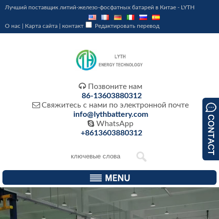
Лучший поставщик литий-железо-фосфатных батарей в Китае - LYTH
О нас
|
Карта сайта
|
контакт
Редактировать перевод

Позвоните нам
86-13603880312

Свяжитесь с нами по электронной почте
info@lythbattery.com

WhatsApp
+8613603880312