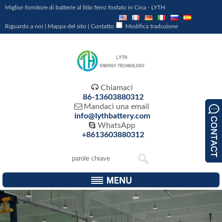
Miglior fornitore di batterie al litio ferro fosfato in Cina - LYTH
Riguardo a noi
|
Mappa del sito
|
Contatto
Modifica traduzione

Chiamaci
86-13603880312

Mandaci una email
info@lythbattery.com

WhatsApp
+8613603880312