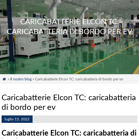
CARICABATTERIE ELCON TC:
CARICABATTERIA DI BORDO PER EV

»
Il nostro blog
» Caricabatterie Elcon TC: caricabatteria di bordo per ev
Caricabatterie Elcon TC: caricabatteria
di bordo per ev
luglio 15, 2022
Caricabatterie Elcon TC: caricabatteria di