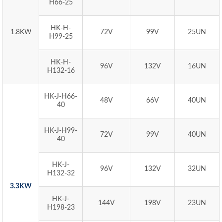
H66-25
HK-H-
1.8KW
72V
99V
25UN
H99-25
HK-H-
96V
132V
16UN
H132-16
HK-J-H66-
48V
66V
40UN
40
HK-J-H99-
72V
99V
40UN
40
HK-J-
96V
132V
32UN
H132-32
3.3KW
HK-J-
144V
198V
23UN
H198-23