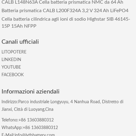
CALB L148N63A Cella batteria prismatica NMC da 64 Ah
Batteria prismatica CALB L200F324A 3,2 V 324 Ah LiFePO4
Cella batteria cilindrica agli ioni di sodio Highstar SIB 46145-
15P 15Ah NFPP
Canali ufficiali
LITOPOTERE
LINKEDIN
YOUTUBE
FACEBOOK
Informazioni aziendali
Indirizzo:Parco industriale Longyuyu, 4 Nanhua Road, Distretto di
Jianxi, Città di Luoyang,Cina
Telefono:+86 13603880312
WhatsApp:+86 13603880312
E-Mail:info@lythbattery.com