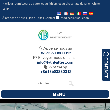
Meilleur fournisseur de batteries au lithium et au phosphate de fer en Chine -
LYTH
À propos de nous
|
Plan du site
|
Contact
Modifier la traduction

Appelez-nous au
86-13603880312

Envoyez-nous un email
info@lythbattery.com

WhatsApp
+8613603880312