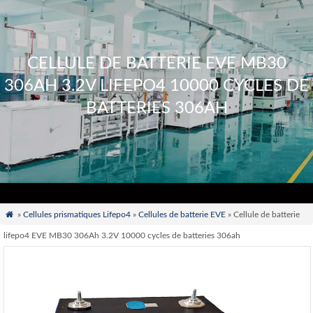
CELLULE DE BATTERIE EVE MB30
306AH 3.2V LIFEPO4 10000 CYCLES DE
BATTERIES 306AH

»
Cellules prismatiques Lifepo4
»
Cellules de batterie EVE
» Cellule de batterie
lifepo4 EVE MB30 306Ah 3.2V 10000 cycles de batteries 306ah