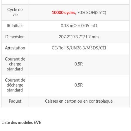
Cycle de
10000 cycles,
70% SOH(25℃)
vie
IR initiale
0.18 mΩ ± 0.05 mΩ
Dimension
207.2*173.7*71.7 mm
Attestation
CE/RoHS/UN38.3/MSDS/CEI
Courant de
charge
0.5P.
standard
Courant de
décharge
0.5P.
standard
Paquet
Caisses en carton ou en contreplaqué
Liste des modèles EVE