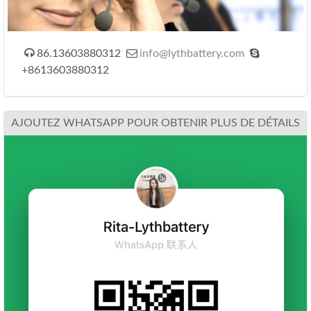



86.13603880312
info@lythbattery.com
+8613603880312
AJOUTEZ WHATSAPP POUR OBTENIR PLUS DE DÉTAILS