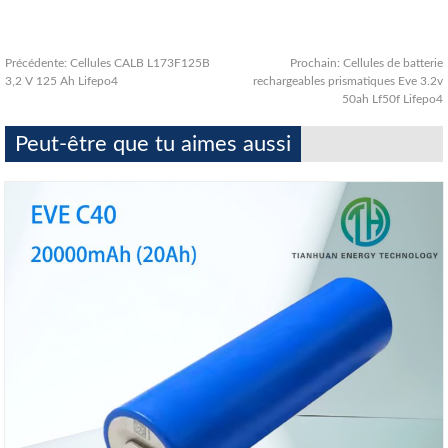
Précédente:
Cellules CALB L173F125B
Prochain:
Cellules de batterie
3,2 V 125 Ah Lifepo4
rechargeables prismatiques Eve 3.2v
50ah Lf50f Lifepo4
Peut-être que tu aimes aussi