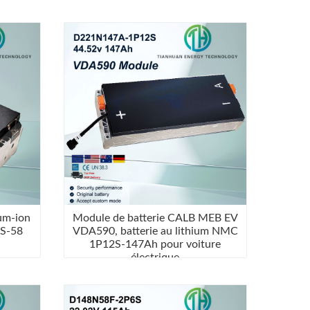
ium-ion
Module de batterie CALB MEB EV
2S-58
VDA590, batterie au lithium NMC
1P12S-147Ah pour voiture
électrique