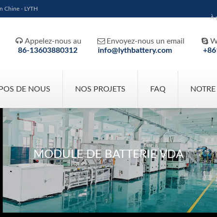
en Chine - LYTH
À 



Appelez-nous au
Envoyez-nous un email
W
86-13603880312
info@lythbattery.com
+86
POS DE NOUS
NOS PROJETS
FAQ
NOTRE
MODULE DE BATTERIE VDA