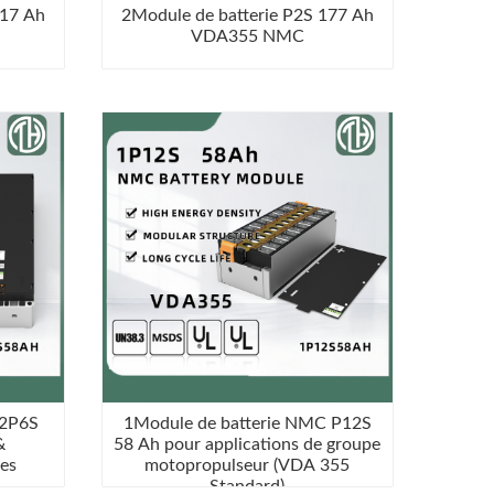
117 Ah
2Module de batterie P2S 177 Ah
VDA355 NMC
 2P6S
1Module de batterie NMC P12S
&
58 Ah pour applications de groupe
les
motopropulseur (VDA 355
Standard)