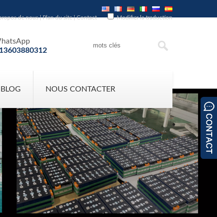
propos de nous
|
Plan du site
|
Contact
Modifier la traduction
hatsApp
13603880312
 BLOG
NOUS CONTACTER