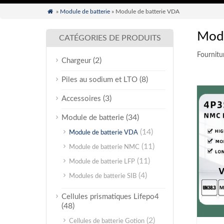

»
Module de batterie
» Module de batterie VDA
Modu
CATÉGORIES DE PRODUITS
Fournitu
(2)
Chargeur
(8)
Piles au sodium et LTO
(3)
Accessoires
(34)
Module de batterie
(14)
Module de batterie VDA
(11)
Module de batterie NMC
(11)
Module de batterie LFP
(4)
Modules de batterie SIB
Cellules prismatiques Lifepo4
(48)
(2)
Cellules de batterie Gotion