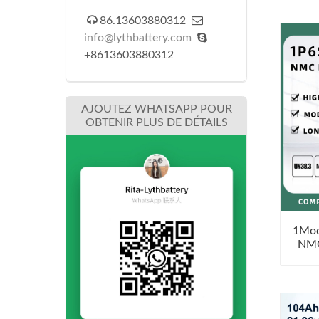


86.13603880312

info@lythbattery.com
+8613603880312
AJOUTEZ WHATSAPP POUR
OBTENIR PLUS DE DÉTAILS
1Mod
NMC