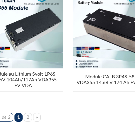
ule au Lithium Svolt 1P6S
Module CALB 3P4S-5
96V 104Ah/117Ah VDA355
VDA355 14,68 V 174 Ah 
EV VDA
 de 2
1
2
»