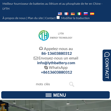
Meilleur fournisseur de batteries au lithium et au phosphate de fer en Chine -
LYTH
À propos de nous
|
Plan du site
|
Contact
Modifier la traduction

Appelez-nous au
86-13603880312

Envoyez-nous un email
info@lythbattery.com

WhatsApp
+8613603880312