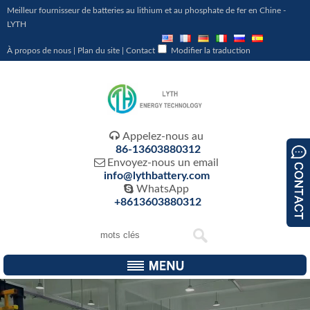
Meilleur fournisseur de batteries au lithium et au phosphate de fer en Chine -
LYTH
À propos de nous
|
Plan du site
|
Contact
Modifier la traduction

Appelez-nous au
86-13603880312

Envoyez-nous un email
info@lythbattery.com

WhatsApp
+8613603880312