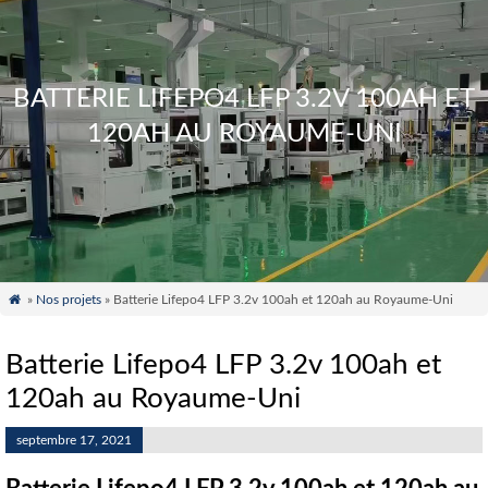
BATTERIE LIFEPO4 LFP 3.2V 100AH ET
120AH AU ROYAUME-UNI

»
Nos projets
» Batterie Lifepo4 LFP 3.2v 100ah et 120ah au Royaume-Uni
Batterie Lifepo4 LFP 3.2v 100ah et
120ah au Royaume-Uni
septembre 17, 2021