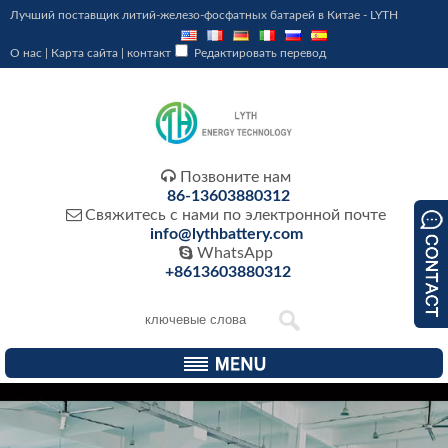
Лучший поставщик литий-железо-фосфатных батарей в Китае - LYTH
О нас
|
Карта сайта
|
контакт
Редактировать перевод

Позвоните нам
86-13603880312

Свяжитесь с нами по электронной почте
info@lythbattery.com

WhatsApp
+8613603880312