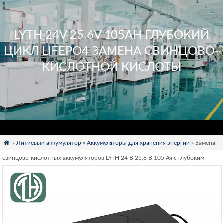
LYTH 24V 25.6V 105AH ГЛУБОКИЙ
ЦИКЛ LIFEPO4 ЗАМЕНА СВИНЦОВО-
КИСЛОТНОЙ КИСЛОТЫ

»
Литиевый аккумулятор
»
Аккумуляторы для хранения энергии
» Замена
свинцово-кислотных аккумуляторов LYTH 24 В 25,6 В 105 Ач с глубоким
циклом LiFePO4