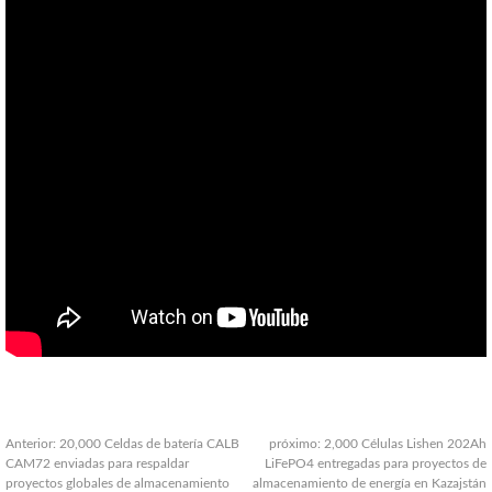
Anterior:
20,000 Celdas de batería CALB
próximo:
2,000 Células Lishen 202Ah
CAM72 enviadas para respaldar
LiFePO4 entregadas para proyectos de
proyectos globales de almacenamiento
almacenamiento de energía en Kazajstán