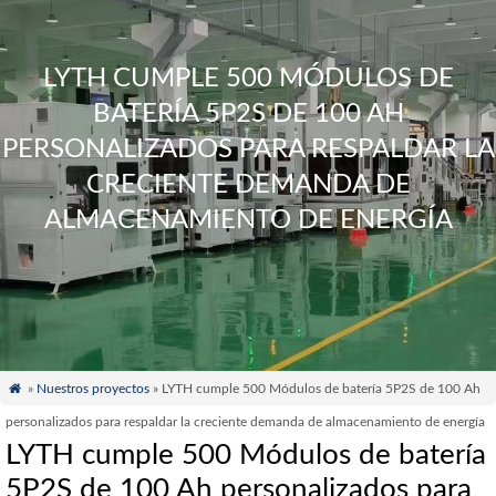
LYTH CUMPLE 500 MÓDULOS DE
BATERÍA 5P2S DE 100 AH
PERSONALIZADOS PARA RESPALDAR LA
CRECIENTE DEMANDA DE
ALMACENAMIENTO DE ENERGÍA

»
Nuestros proyectos
» LYTH cumple 500 Módulos de batería 5P2S de 100 Ah
personalizados para respaldar la creciente demanda de almacenamiento de energía
LYTH cumple 500 Módulos de batería
5P2S de 100 Ah personalizados para