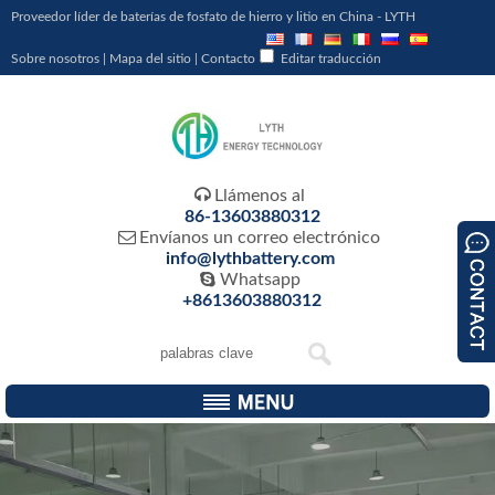
Proveedor líder de baterías de fosfato de hierro y litio en China - LYTH
Sobre nosotros
|
Mapa del sitio
|
Contacto
Editar traducción

Llámenos al
86-13603880312

Envíanos un correo electrónico
info@lythbattery.com

Whatsapp
+8613603880312