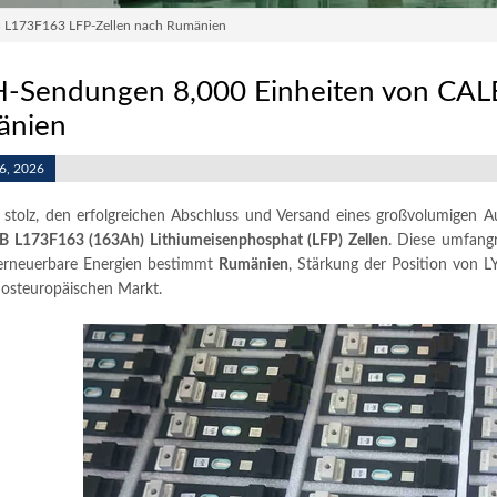
B L173F163 LFP-Zellen nach Rumänien
-Sendungen 8,000 Einheiten von CAL
änien
 6, 2026
 stolz, den erfolgreichen Abschluss und Versand eines großvolumigen 
B L173F163 (163Ah) Lithiumeisenphosphat (LFP) Zellen
. Diese umfangr
erneuerbare Energien bestimmt
Rumänien
, Stärkung der Position von L
osteuropäischen Markt.