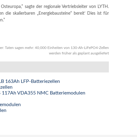
steuropa,” sagte der regionale Vertriebsleiter von LYTH.
n die skalierbaren „Energiebausteine“ bereit’ Dies ist für
n.”
er:
Taten sagen mehr: 40,000 Einheiten von 130-Ah-LiFePO4-Zellen
werden früher als geplant ausgeliefert
LB 163Ah LFP-Batteriezellen
zellen
1P6S 117Ah VDA355 NMC Batteriemodulen
iemodulen
len