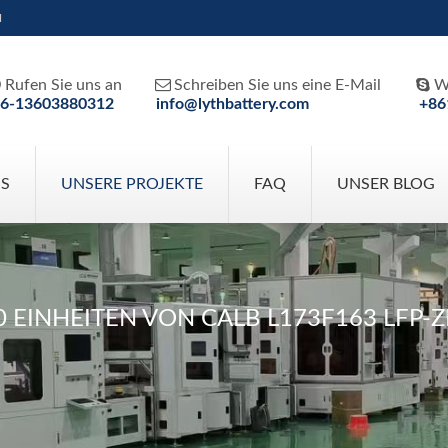
H



Rufen Sie uns an
Schreiben Sie uns eine E-Mail
W
6-13603880312
info@lythbattery.com
+86
NS
UNSERE PROJEKTE
FAQ
UNSER BLOG
 EINHEITEN VON CALB L173F163 LFP