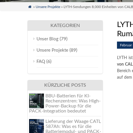

»
Unsere Projekte
» LYTH-Sendungen 8,000 Einheiten von CAL
LYTH
KATEGORIEN
Rum
(79)
Unser Blog
Februar
(89)
Unsere Projekte
LYTH ist
(6)
FAQ
von CAL
Bereich 
auf dem 
KÜRZLICHE POSTS
BBU-Batterien für KI-
Rechenzentren: Was High-
Power-Backup für die
PACK-Integration bedeutet
Lieferung der Waage CATL
587Ah: Was es für die
Batteriemodul- und PACK-