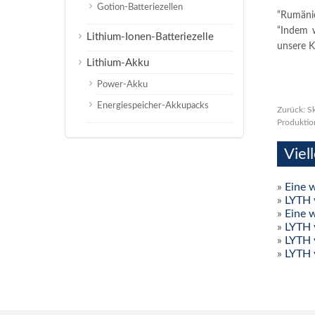
Gotion-Batteriezellen
“Rumänie
“Indem w
Lithium-Ionen-Batteriezelle
unsere K
Lithium-Akku
Power-Akku
Energiespeicher-Akkupacks
Zurück:
Sk
Produktio
Viel
»
Eine 
»
LYTH 
»
Eine 
»
LYTH 
»
LYTH 
»
LYTH 