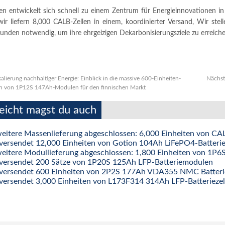
n entwickelt sich schnell zu einem Zentrum für Energieinnovationen in O
ir liefern 8,000 CALB-Zellen in einem, koordinierter Versand, Wir stelle
unden notwendig, um ihre ehrgeizigen Dekarbonisierungsziele zu erreiche
alierung nachhaltiger Energie: Einblick in die massive 600-Einheiten-
Nächst
n von 1P12S 147Ah-Modulen für den finnischen Markt
leicht magst du auch
weitere Massenlieferung abgeschlossen: 6,000 Einheiten von CA
versendet 12,000 Einheiten von Gotion 104Ah LiFePO4-Batterie
weitere Modullieferung abgeschlossen: 1,800 Einheiten von 
versendet 200 Sätze von 1P20S 125Ah LFP-Batteriemodulen
versendet 600 Einheiten von 2P2S 177Ah VDA355 NMC Batter
versendet 3,000 Einheiten von L173F314 314Ah LFP-Batteriezel