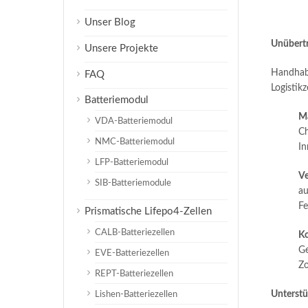
Unser Blog
Unübertr
Unsere Projekte
Handha
FAQ
Logistik
Batteriemodul
Ma
VDA-Batteriemodul
Ch
NMC-Batteriemodul
In
LFP-Batteriemodul
Ve
SIB-Batteriemodule
a
Fe
Prismatische Lifepo4-Zellen
CALB-Batteriezellen
Ko
Ge
EVE-Batteriezellen
Zo
REPT-Batteriezellen
Unterstü
Lishen-Batteriezellen