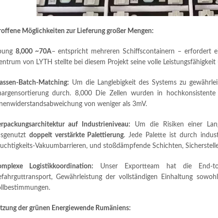
offene Möglichkeiten zur Lieferung großer Mengen:
bung
8,000 ~70A
– entspricht mehreren Schiffscontainern – erfordert 
zentrum von LYTH stellte bei diesem Projekt seine volle Leistungsfähigkeit
ssen-Batch-Matching:
Um die Langlebigkeit des Systems zu gewährleis
argensortierung durch. 8,000 Die Zellen wurden in hochkonsistente 
nenwiderstandsabweichung von weniger als
3mV
.
rpackungsarchitektur auf Industrieniveau:
Um die Risiken einer Lan
usgenutzt
doppelt verstärkte Palettierung
. Jede Palette ist durch indus
uchtigkeits-Vakuumbarrieren, und stoßdämpfende Schichten, Sicherstell
mplexe Logistikkoordination:
Unser Exportteam hat die End-to-
fahrguttransport, Gewährleistung der vollständigen Einhaltung sowoh
llbestimmungen.
tzung der grünen Energiewende Rumäniens: