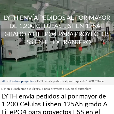
LYTH ENVÍA PEDIDOS AL POR MAYOR
DE 1,200 CÉLULAS LISHEN 125AH
GRADO A LIFEPO4 PARA PROYECTOS
ESS EN EL EXTRANJERO

»
Nuestros proyectos
» LYTH envía pedidos al por mayor de 1,200 Células
Lishen 125Ah grado A LiFePO4 para proyectos ESS en el extranjero
LYTH envía pedidos al por mayor de
1,200 Células Lishen 125Ah grado A
LiFePO4 para proyectos ESS en el