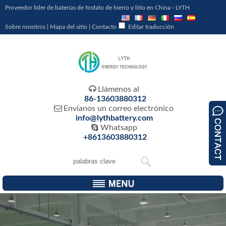
Proveedor líder de baterías de fosfato de hierro y litio en China - LYTH
Sobre nosotros
|
Mapa del sitio
|
Contacto
Editar traducción

Llámenos al
86-13603880312

Envíanos un correo electrónico
info@lythbattery.com

Whatsapp
+8613603880312