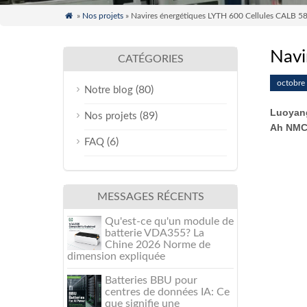

»
Nos projets
» Navires énergétiques LYTH 600 Cellules CALB 58
Navi
CATÉGORIES
octobre
(80)
Notre blog
Luoyang
(89)
Nos projets
Ah NM
(6)
FAQ
MESSAGES RÉCENTS
Qu'est-ce qu'un module de
batterie VDA355? La
Chine 2026 Norme de
dimension expliquée
Batteries BBU pour
centres de données IA: Ce
que signifie une