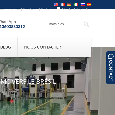
propos de nous
|
Plan du site
|
Contact
Modifier la traduction
hatsApp
13603880312
 BLOG
NOUS CONTACTER
MC VERS LE BRÉSIL