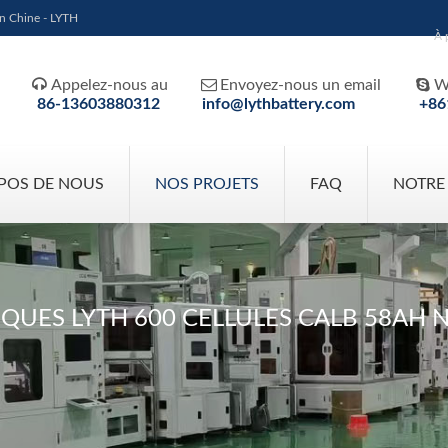
en Chine - LYTH
À 



Appelez-nous au
Envoyez-nous un email
W
86-13603880312
info@lythbattery.com
+86
POS DE NOUS
NOS PROJETS
FAQ
NOTRE
QUES LYTH 600 CELLULES CALB 58AH N