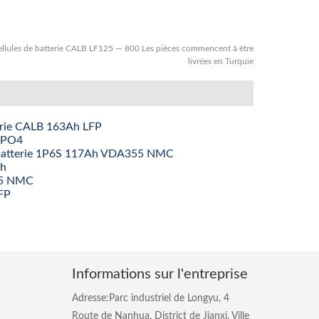
ellules de batterie CALB LF125 — 800 Les pièces commencent à être
livrées en Turquie
tterie CALB 163Ah LFP
FePO4
de batterie 1P6S 117Ah VDA355 NMC
Ah
55 NMC
FP
Informations sur l'entreprise
Adresse:Parc industriel de Longyu, 4
Route de Nanhua, District de Jianxi, Ville