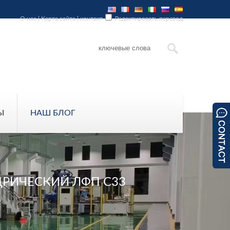
О нас
|
Карта сайта
|
контакт
Редактировать перевод
Ы
НАШ БЛОГ
РИЧЕСКИЙ ЛФП C33