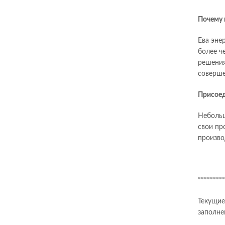
Почему 
Ева эне
более ч
решения
соверше
Присоед
Небольш
свои пр
произво
*********
Текущие
заполне