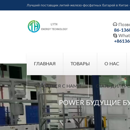
Лучший поставщик литий-железо-фосфатных батарей в Китае 

Позв
86-136

What
+86136
ГЛАВНАЯ
ТОВАРЫ
О НАС
СВЯЗАТЬСЯ С НАМИ
СТАТЬ ДИЛЕР
POWER БУДУЩИЕ Б