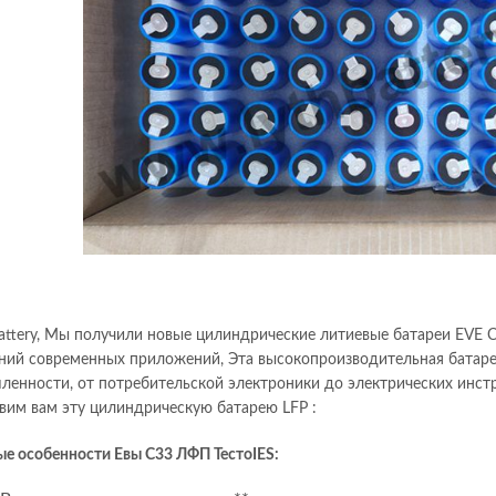
Battery, Мы получили новые цилиндрические литиевые батареи EVE 
ний современных приложений, Эта высокопроизводительная батар
енности, от потребительской электроники до электрических инстр
вим вам эту цилиндрическую батарею LFP :
е особенности Евы C33
ЛФП
Тесто
IES: