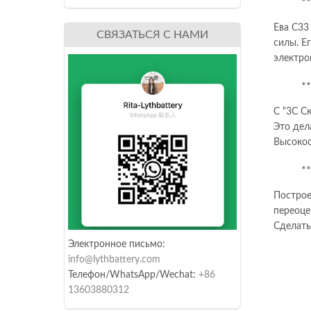
*
Ева C33
СВЯЗАТЬСЯ С НАМИ
силы. Е
электро
*
С “3C С
Это дел
Высокос
*
Построе
переоце
Сделать
Электронное письмо:
info@lythbattery.com
Телефон/WhatsApp/Wechat:
+86
13603880312