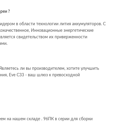
реи ?
лидером в области технологии лития аккумуляторов. С
кокачественное, Инновационные энергетические
является свидетельством их приверженности
ами.
 Являетесь ли вы производителем, хотите улучшить
ия, Eve C33 - ваш шлюз к превосходной
меем на нашем складе . 96ПК в серии для сборки