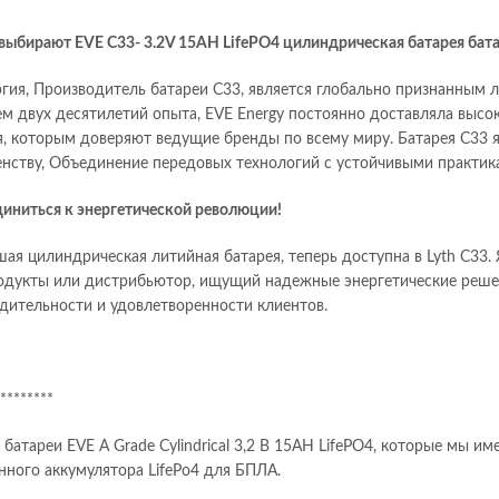
выбирают EVE C33- 3.2V 15AH LifePO4 цилиндрическая батарея бата
ргия, Производитель батареи C33, является глобально признанным 
ем двух десятилетий опыта, EVE Energy постоянно доставляла высо
, которым доверяют ведущие бренды по всему миру. Батарея C33 
нству, Объединение передовых технологий с устойчивыми практик
иниться к энергетической революции!
ая цилиндрическая литийная батарея, теперь доступна в Lyth C33.
одукты или дистрибьютор, ищущий надежные энергетические решен
дительности и удовлетворенности клиентов.
********
 батареи EVE A Grade Cylindrical 3,2 В 15AH LifePO4, которые мы и
нного аккумулятора LifePo4 для БПЛА.