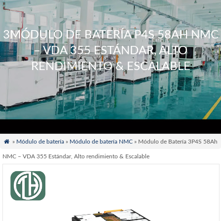
3MÓDULO DE BATERÍA P4S 58AH NMC
– VDA 355 ESTÁNDAR, ALTO
RENDIMIENTO & ESCALABLE

»
Módulo de batería
»
Módulo de batería NMC
» Módulo de Batería 3P4S 58Ah
NMC – VDA 355 Estándar, Alto rendimiento & Escalable