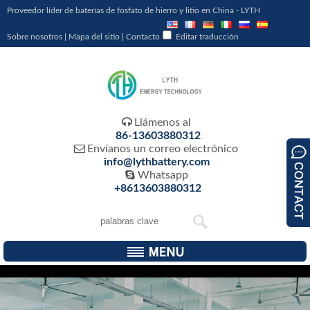
Proveedor líder de baterías de fosfato de hierro y litio en China - LYTH
Sobre nosotros
|
Mapa del sitio
|
Contacto
Editar traducción

Llámenos al
86-13603880312

Envíanos un correo electrónico
info@lythbattery.com

Whatsapp
+8613603880312