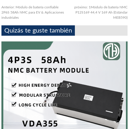
Anterior:
Módulo de batería confiable
próximo:
1Módulo de batería NMC
2P6S 58Ah NMC para EV & Aplicaciones
P12S169 44,4 V 169 Ah (Estándar
industriales
MEB590)
Quizás te guste también