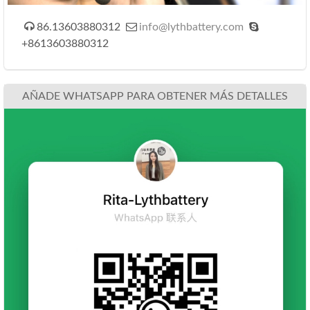



86.13603880312
info@lythbattery.com
+8613603880312
AÑADE WHATSAPP PARA OBTENER MÁS DETALLES