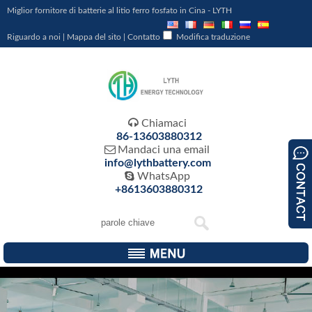
Miglior fornitore di batterie al litio ferro fosfato in Cina - LYTH
Riguardo a noi
|
Mappa del sito
|
Contatto
Modifica traduzione

Chiamaci
86-13603880312

Mandaci una email
info@lythbattery.com

WhatsApp
+8613603880312