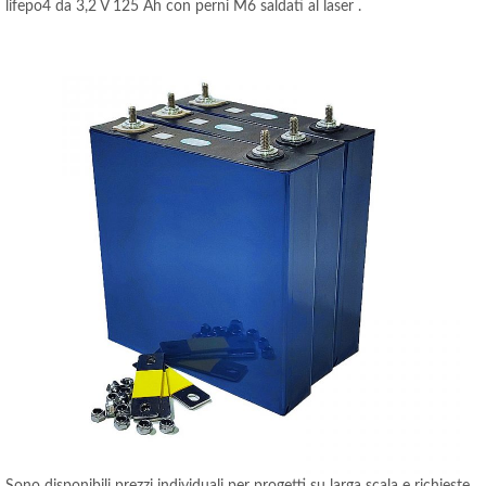
lifepo4 da 3,2 V 125 Ah con perni M6 saldati al laser .
Sono disponibili prezzi individuali per progetti su larga scala e richieste