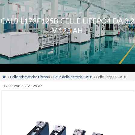
CALB L173F125B CELLE LIFEPO4 DA 3,2
V 125 AH

»
Celle prismatiche Lifepo4
»
Celle della batteria CALB
» Celle Lifepo4 CALB
L173F125B 3,2 V 125 Ah