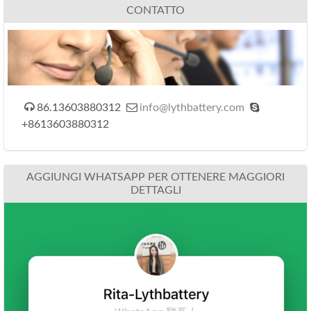
CONTATTO



86.13603880312
info@lythbattery.com
+8613603880312
AGGIUNGI WHATSAPP PER OTTENERE MAGGIORI
DETTAGLI