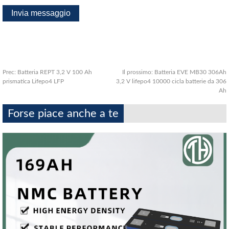
Prec:
Batteria REPT 3,2 V 100 Ah
Il prossimo:
Batteria EVE MB30 306Ah
prismatica Lifepo4 LFP
3,2 V lifepo4 10000 cicla batterie da 306
Ah
Forse piace anche a te