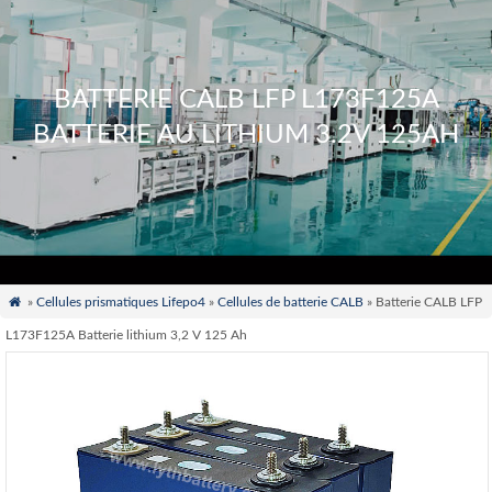
BATTERIE CALB LFP L173F125A
BATTERIE AU LITHIUM 3.2V 125AH

»
Cellules prismatiques Lifepo4
»
Cellules de batterie CALB
» Batterie CALB LFP
L173F125A Batterie lithium 3,2 V 125 Ah