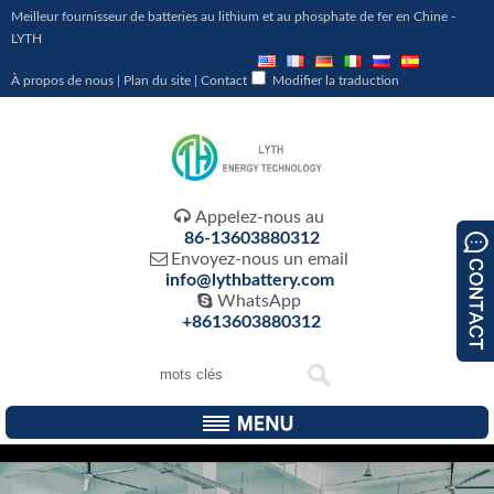
Meilleur fournisseur de batteries au lithium et au phosphate de fer en Chine -
LYTH
À propos de nous
|
Plan du site
|
Contact
Modifier la traduction

Appelez-nous au
86-13603880312

Envoyez-nous un email
info@lythbattery.com

WhatsApp
+8613603880312