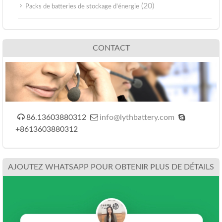
(20)
Packs de batteries de stockage d'énergie
CONTACT



86.13603880312
info@lythbattery.com
+8613603880312
AJOUTEZ WHATSAPP POUR OBTENIR PLUS DE DÉTAILS