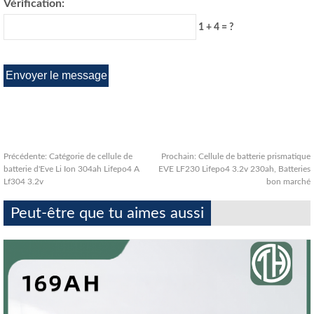
Vérification:
1 + 4 = ?
Précédente:
Catégorie de cellule de
Prochain:
Cellule de batterie prismatique
batterie d'Eve Li Ion 304ah Lifepo4 A
EVE LF230 Lifepo4 3.2v 230ah, Batteries
Lf304 3.2v
bon marché
Peut-être que tu aimes aussi