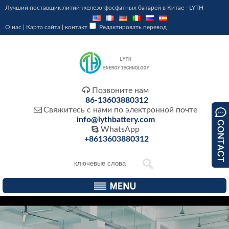
Лучший поставщик литий-железо-фосфатных батарей в Китае - LYTH
О нас
|
Карта сайта
|
контакт
Редактировать перевод

Позвоните нам
86-13603880312

Свяжитесь с нами по электронной почте
info@lythbattery.com

WhatsApp
+8613603880312