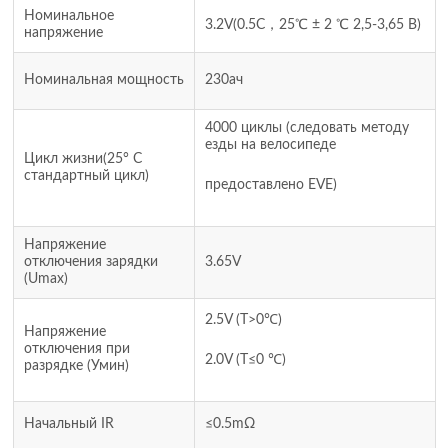
Номинальное
3.2V(0.5С，25℃ ± 2 ℃ 2,5-3,65 В)
напряжение
Номинальная мощность
230ач
4000 циклы (следовать методу
езды на велосипеде
Цикл жизни(25° C
стандартный цикл)
предоставлено EVE)
Напряжение
отключения зарядки
3.65V
(Umax)
2.5V (Т>0℃)
Напряжение
отключения при
2.0V (T≤0 ℃)
разрядке (Умин)
Начальный IR
≤0.5mΩ