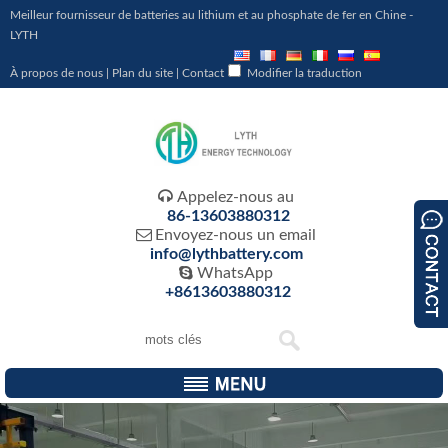
Meilleur fournisseur de batteries au lithium et au phosphate de fer en Chine -
LYTH
À propos de nous
|
Plan du site
|
Contact
Modifier la traduction

Appelez-nous au
86-13603880312

Envoyez-nous un email
info@lythbattery.com

WhatsApp
+8613603880312