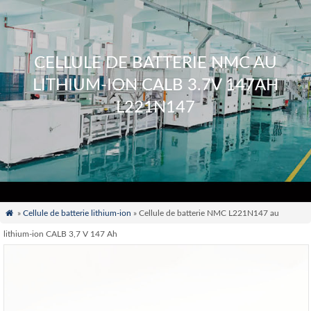
CELLULE DE BATTERIE NMC AU
LITHIUM-ION CALB 3.7V 147AH
L221N147

»
Cellule de batterie lithium-ion
» Cellule de batterie NMC L221N147 au
lithium-ion CALB 3,7 V 147 Ah