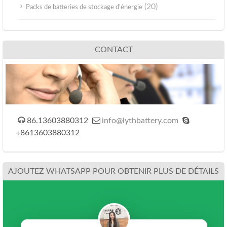
(20)
Packs de batteries de stockage d'énergie
CONTACT



86.13603880312
info@lythbattery.com
+8613603880312
AJOUTEZ WHATSAPP POUR OBTENIR PLUS DE DÉTAILS