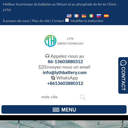
Meilleur fournisseur de batteries au lithium et au phosphate de fer en Chine -
LYTH
À propos de nous
|
Plan du site
|
Contact
Modifier la traduction

Appelez-nous au
86-13603880312

Envoyez-nous un email
info@lythbattery.com

WhatsApp
+8613603880312