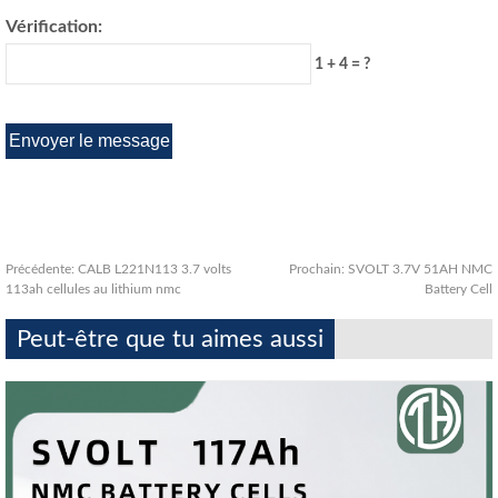
Vérification:
1 + 4 = ?
Précédente:
CALB L221N113 3.7 volts
Prochain:
SVOLT 3.7V 51AH NMC
113ah cellules au lithium nmc
Battery Cell
Peut-être que tu aimes aussi