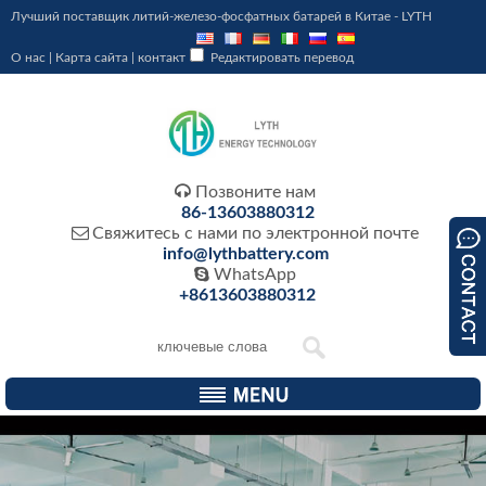
Лучший поставщик литий-железо-фосфатных батарей в Китае - LYTH
О нас
|
Карта сайта
|
контакт
Редактировать перевод

Позвоните нам
86-13603880312

Свяжитесь с нами по электронной почте
info@lythbattery.com

WhatsApp
+8613603880312