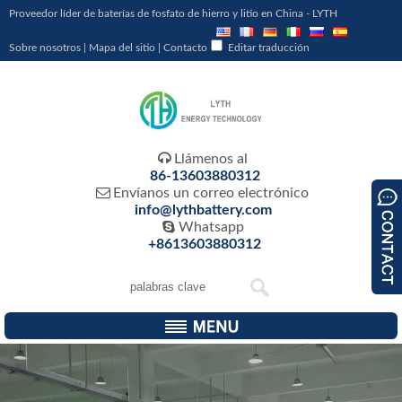
Proveedor líder de baterías de fosfato de hierro y litio en China - LYTH
Sobre nosotros
|
Mapa del sitio
|
Contacto
Editar traducción

Llámenos al
86-13603880312

Envíanos un correo electrónico
info@lythbattery.com

Whatsapp
+8613603880312