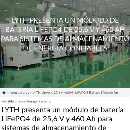
LYTH PRESENTA UN MÓDULO DE
BATERÍA LIFEPO4 DE 25,6 V Y 460 AH
PARA SISTEMAS DE ALMACENAMIENTO
DE ENERGÍA CONFIABLES

»
Nuestro blog
» LYTH Unveils 25.6V 460Ah LiFePO4 Battery Module for
Reliable Energy Storage Systems
LYTH presenta un módulo de batería
LiFePO4 de 25,6 V y 460 Ah para
sistemas de almacenamiento de