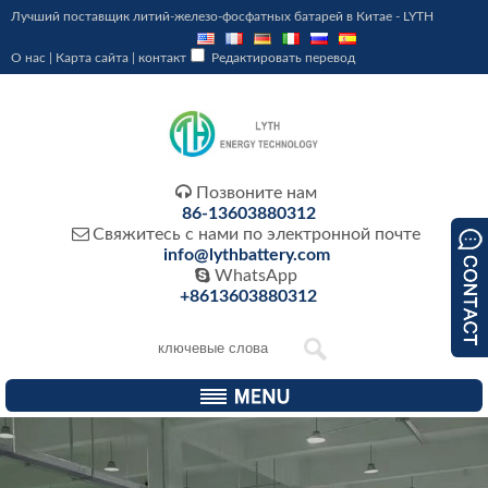
Лучший поставщик литий-железо-фосфатных батарей в Китае - LYTH
О нас
|
Карта сайта
|
контакт
Редактировать перевод

Позвоните нам
86-13603880312

Свяжитесь с нами по электронной почте
info@lythbattery.com

WhatsApp
+8613603880312