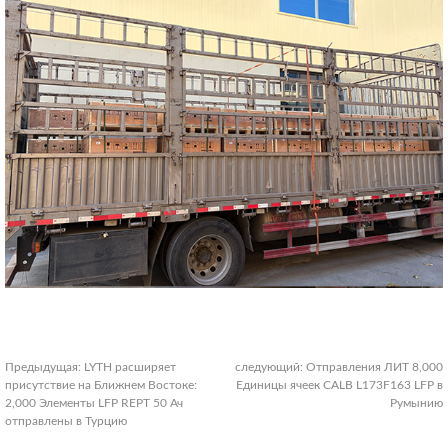
Предыдущая:
LYTH расширяет
следующий:
Отправления ЛИТ 8,000
присутствие на Ближнем Востоке:
Единицы ячеек CALB L173F163 LFP в
2,000 Элементы LFP REPT 50 Ач
Румынию
отправлены в Турцию