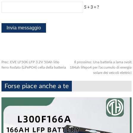
5 + 3 = ?
Prec:
EVE LF50K LFP 3.2V 50Ah litio
Il prossimo:
Una batteria a lama svolt
ferro fosfato (LiFePO4) cella della batteria
184ah lifepo4 per l'accumulo di energia
solare dei veicoli elettrici
Forse piace anche a te