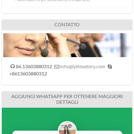
CONTATTO



86.13603880312
info@lythbattery.com
+8613603880312
AGGIUNGI WHATSAPP PER OTTENERE MAGGIORI
DETTAGLI