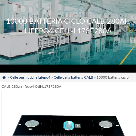
10000 BATTERIA CICLO CALB 280AH
LIFEPO4 CELL-L173F280A

»
Celle prismatiche Lifepo4
»
Celle della batteria CALB
» 10000 batteria ciclo
CALB 280ah lifepo4 Cell-L173F280A