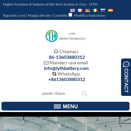
Miglior fornitore di batterie al litio ferro fosfato in Cina - LYTH
Riguardo a noi
|
Mappa del sito
|
Contatto
Modifica traduzione

Chiamaci
86-13603880312

Mandaci una email
info@lythbattery.com

WhatsApp
+8613603880312