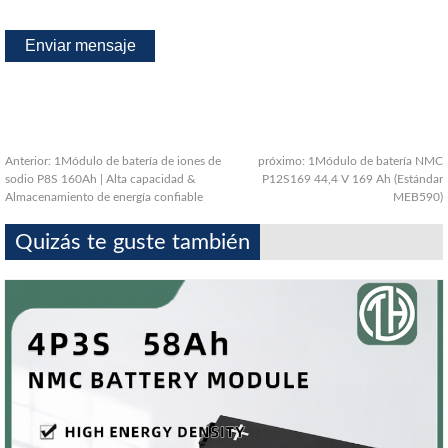
Anterior:
1Módulo de batería de iones de
próximo:
1Módulo de batería NMC
sodio P8S 160Ah | Alta capacidad &
P12S169 44,4 V 169 Ah (Estándar
Almacenamiento de energía confiable
MEB590)
Quizás te guste también