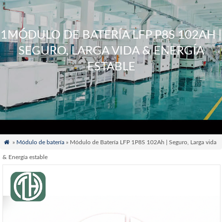
1MÓDULO DE BATERÍA LFP P8S 102AH |
SEGURO, LARGA VIDA & ENERGÍA
ESTABLE

»
Módulo de batería
» Módulo de Batería LFP 1P8S 102Ah | Seguro, Larga vida
& Energía estable