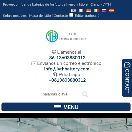
Proveedor líder de baterías de fosfato de hierro y litio en China - LYTH
Sobre nosotros
|
Mapa del sitio
|
Contacto
Editar traducción

Llámenos al
86-13603880312

Envíanos un correo electrónico
info@lythbattery.com

Whatsapp
+8613603880312