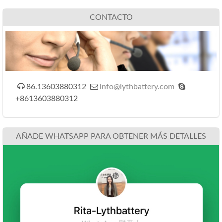
CONTACTO



86.13603880312
info@lythbattery.com
+8613603880312
AÑADE WHATSAPP PARA OBTENER MÁS DETALLES