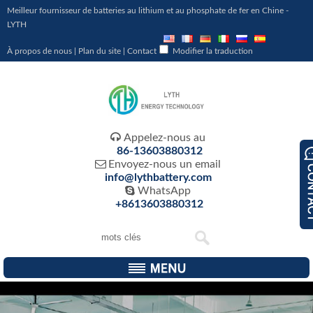
Meilleur fournisseur de batteries au lithium et au phosphate de fer en Chine -
LYTH
À propos de nous
|
Plan du site
|
Contact
Modifier la traduction

Appelez-nous au
86-13603880312

Envoyez-nous un email
info@lythbattery.com

WhatsApp
+8613603880312