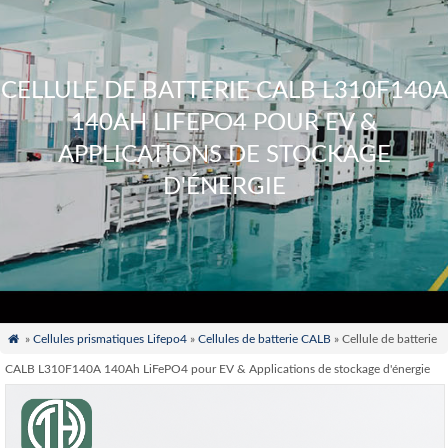
CELLULE DE BATTERIE CALB L310F140A
140AH LIFEPO4 POUR EV &
APPLICATIONS DE STOCKAGE
D'ÉNERGIE

»
Cellules prismatiques Lifepo4
»
Cellules de batterie CALB
» Cellule de batterie
CALB L310F140A 140Ah LiFePO4 pour EV & Applications de stockage d'énergie