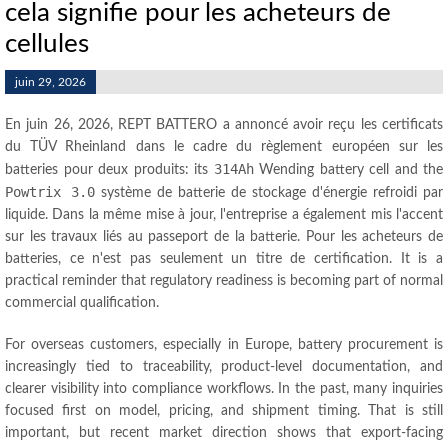
cela signifie pour les acheteurs de
cellules
juin 29, 2026
En juin 26, 2026, REPT BATTERO a annoncé avoir reçu les certificats
du TÜV Rheinland dans le cadre du règlement européen sur les
314Ah
batteries pour deux produits:
its
Wending battery cell and the
Powtrix 3.0
système de batterie de stockage d'énergie refroidi par
liquide. Dans la même mise à jour, l'entreprise a également mis l'accent
sur les travaux liés au passeport de la batterie. Pour les acheteurs de
batteries, ce n'est pas seulement un titre de certification.
It is a
practical reminder that regulatory readiness is becoming part of normal
commercial qualification
.
For overseas customers
,
especially in Europe
,
battery procurement is
increasingly tied to traceability
,
product-level documentation
,
and
clearer visibility into compliance workflows
.
In the past
,
many inquiries
focused first on model
,
pricing
,
and shipment timing
.
That is still
important
,
but recent market direction shows that export-facing