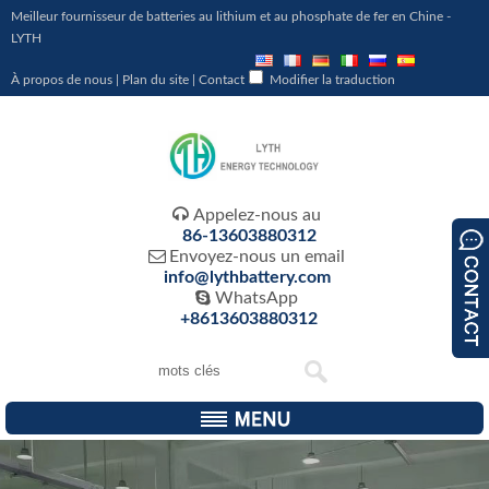
Meilleur fournisseur de batteries au lithium et au phosphate de fer en Chine -
LYTH
À propos de nous
|
Plan du site
|
Contact
Modifier la traduction

Appelez-nous au
86-13603880312

Envoyez-nous un email
info@lythbattery.com

WhatsApp
+8613603880312