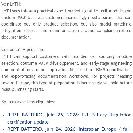
Voir LYTH:
LYTH
sees this as a practical export-market signal
.
For cell
, module,
and
custom PACK business
,
customers increasingly need a partner that can
coordinate not only product selection
,
but also model matching
,
integration records
,
and communication around compliance-related
documentation
.
Ce que LYTH peut faire:
LYTH
can support customers with branded cell sourcing
,
module
PACK
selection
, coutume
développement,
and early-stage engineering
communication around application fit
, structure,
BMS coordination
,
and export-facing documentation workflows
.
For projects heading
toward Europe
,
this type of preparation is increasingly valuable before
mass purchasing starts
.
Sources avec liens cliquables:
REPT BATTERO
, juin 26, 2026:
EU Battery Regulation
certification update
REPT BATTERO
, juin 24, 2026:
Intersolar Europe
/
full-