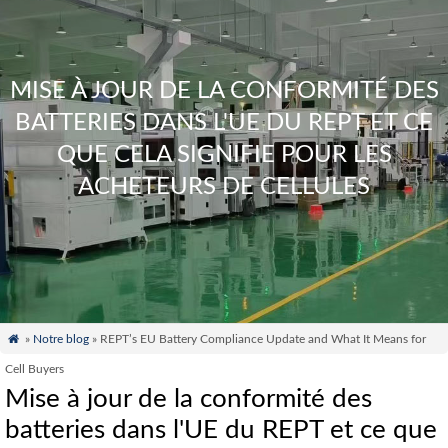
MISE À JOUR DE LA CONFORMITÉ DES
BATTERIES DANS L'UE DU REPT ET CE
QUE CELA SIGNIFIE POUR LES
ACHETEURS DE CELLULES

»
Notre blog
» REPT’s EU Battery Compliance Update and What It Means for
Cell Buyers
Mise à jour de la conformité des
batteries dans l'UE du REPT et ce que