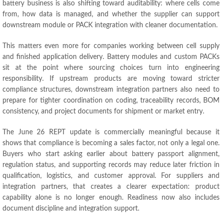
battery business is also shifting toward auditability
:
where cells come
from
,
how data is managed
,
and whether the supplier can support
downstream module or PACK integration with cleaner documentation
.
This matters even more for companies working between cell supply
and finished application delivery
.
Battery modules and custom PACKs
sit at the point where sourcing choices turn into engineering
responsibility
.
If upstream products are moving toward stricter
compliance structures
,
downstream integration partners also need to
prepare for tighter coordination on coding
,
traceability records
,
BOM
consistency
,
and project documents for shipment or market entry
.
The June
26
REPT update is commercially meaningful because it
shows that compliance is becoming a sales factor
,
not only a legal one
.
Buyers who start asking earlier about battery passport alignment
,
regulation status
,
and supporting records may reduce later friction in
qualification
,
logistics
,
and customer approval
.
For suppliers and
integration partners
,
that creates a clearer expectation
:
product
capability alone is no longer enough
.
Readiness now also includes
document discipline and integration support
.