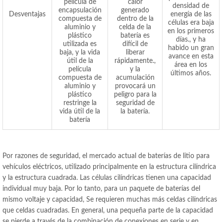
película de
calor
densidad de
encapsulación
generado
Desventajas
energía de las
compuesta de
dentro de la
células era baja
aluminio y
celda de la
en los primeros
plástico
batería es
días., y ha
utilizada es
difícil de
habido un gran
baja, y la vida
liberar
avance en esta
útil de la
rápidamente.,
área en los
película
y la
últimos años.
compuesta de
acumulación
aluminio y
provocará un
plástico
peligro para la
restringe la
seguridad de
vida útil de la
la batería.
batería
Por razones de seguridad, el mercado actual de baterías de litio para
vehículos eléctricos, utilizado principalmente en la estructura cilíndrica
y la estructura cuadrada. Las células cilíndricas tienen una capacidad
individual muy baja. Por lo tanto, para un paquete de baterías del
mismo voltaje y capacidad, Se requieren muchas más celdas cilíndricas
que celdas cuadradas. En general, una pequeña parte de la capacidad
se pierde a través de la combinación de conexiones en serie y en