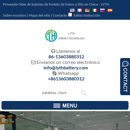
Proveedor líder de baterías de fosfato de hierro y litio en China - LYTH
Sobre nosotros
|
Mapa del sitio
|
Contacto
Editar traducción

Llámenos al
86-13603880312

Envíanos un correo electrónico
info@lythbattery.com

Whatsapp
+8613603880312