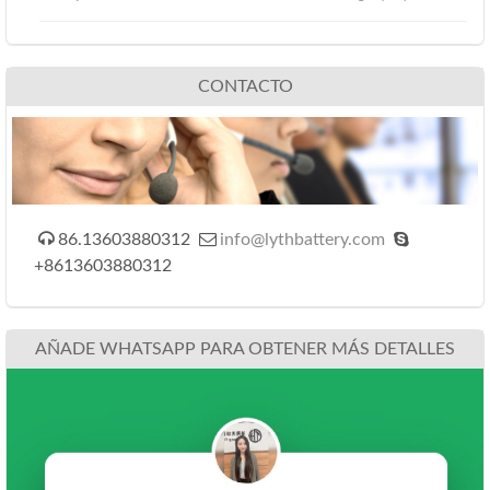
CONTACTO



86.13603880312
info@lythbattery.com
+8613603880312
AÑADE WHATSAPP PARA OBTENER MÁS DETALLES