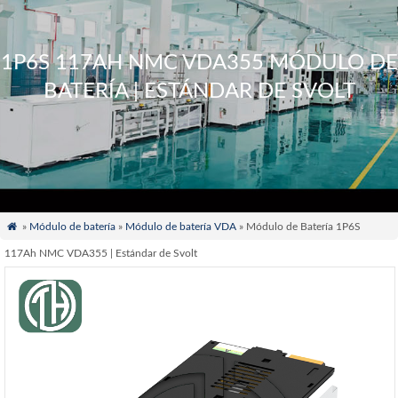
1P6S 117AH NMC VDA355 MÓDULO DE
BATERÍA | ESTÁNDAR DE SVOLT

»
Módulo de batería
»
Módulo de batería VDA
» Módulo de Batería 1P6S
117Ah NMC VDA355 | Estándar de Svolt