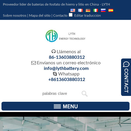
Proveedor líder de baterías de fosfato de hierro y litio en China - LYTH
Sobre nosotros
|
Mapa del sitio
|
Contacto
Editar traducción

Llámenos al
86-13603880312

Envíanos un correo electrónico
info@lythbattery.com

Whatsapp
+8613603880312