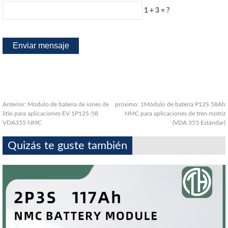
1 + 3 = ?
Anterior:
Módulo de batería de iones de
próximo:
1Módulo de batería P12S 58Ah
litio para aplicaciones EV 1P12S-58
NMC para aplicaciones de tren motriz
VDA355 NMC
(VDA 355 Estándar)
Quizás te guste también