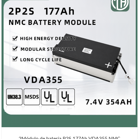
2Módulo de batería P2S 177Ah VDA355 NMC